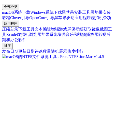
全部分类
macOS系统下载
Windows系统下载
黑苹果安装工具
黑苹果安装
教程
Clover引导
OpenCore引导
黑苹果驱动
应用程序
虚拟机
杂项
应用程序
压缩刻录
下载工具
文本编辑增强
游戏
屏保壁纸
获取镜像
截图工
具
Xcode
虚拟机
浏览器
苹果系统增强
音乐和视频播放器
影视后
期和办公软件
排序
发布日期
更新日期
评论数量
随机展示
热度排行