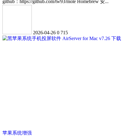
github：https://github.com/tw93/mole Homebrew 安...
2026-04-26
0
715
苹果系统增强