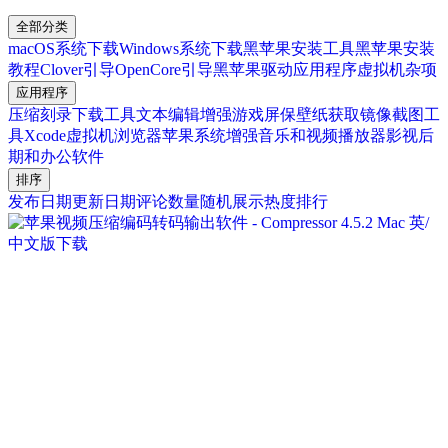
全部分类
macOS系统下载
Windows系统下载
黑苹果安装工具
黑苹果安装
教程
Clover引导
OpenCore引导
黑苹果驱动
应用程序
虚拟机
杂项
应用程序
压缩刻录
下载工具
文本编辑增强
游戏
屏保壁纸
获取镜像
截图工
具
Xcode
虚拟机
浏览器
苹果系统增强
音乐和视频播放器
影视后
期和办公软件
排序
发布日期
更新日期
评论数量
随机展示
热度排行