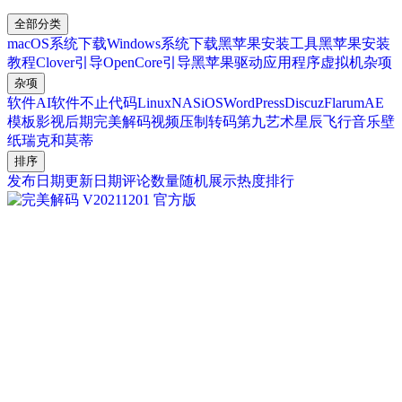
全部分类
macOS系统下载
Windows系统下载
黑苹果安装工具
黑苹果安装
教程
Clover引导
OpenCore引导
黑苹果驱动
应用程序
虚拟机
杂项
杂项
软件
AI软件
不止代码
Linux
NAS
iOS
WordPress
Discuz
Flarum
AE
模板
影视后期
完美解码
视频压制转码
第九艺术
星辰
飞行
音乐
壁
纸
瑞克和莫蒂
排序
发布日期
更新日期
评论数量
随机展示
热度排行