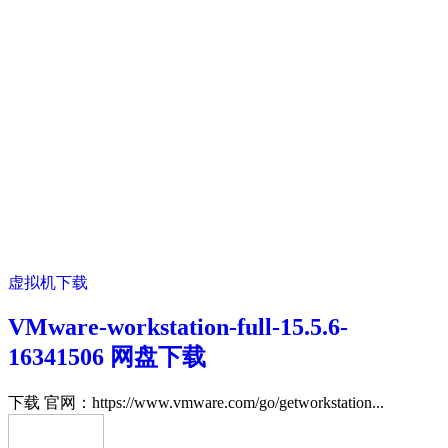
虚拟机下载
VMware-workstation-full-15.5.6-
16341506 网盘下载
下载 官网：https://www.vmware.com/go/getworkstation...