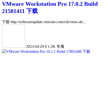
VMware Workstation Pro 17.0.2 Build
21581411 下载
下载 http://softwareupdate.vmware.com/cds/vmw-de...
2023-04-29
0
1.2K
专属