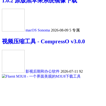
1.0.2 原版黑苹果系统镜像下载
macOS Sonoma
2026-08-09
5
专属
视频压缩工具 - CompressO v3.0.0
影视后期和办公软件
2026-07-11
92