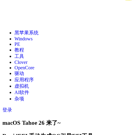
黑苹果系统
Windows
PE
教程
工具
Clover
OpenCore
驱动
应用程序
虚拟机
AI软件
杂项
登录
macOS Tahoe 26 来了~