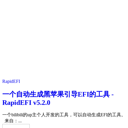
RapidEFI
一个自动生成黑苹果引导EFI的工具 -
RapidEFI v5.2.0
一个bilibili的up主个人开发的工具，可以自动生成EFI的工具。
来自：...