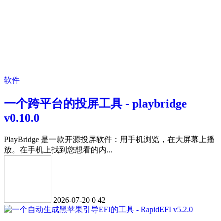
软件
一个跨平台的投屏工具 - playbridge
v0.10.0
PlayBridge 是一款开源投屏软件：用手机浏览，在大屏幕上播
放。在手机上找到您想看的内...
2026-07-20
0
42