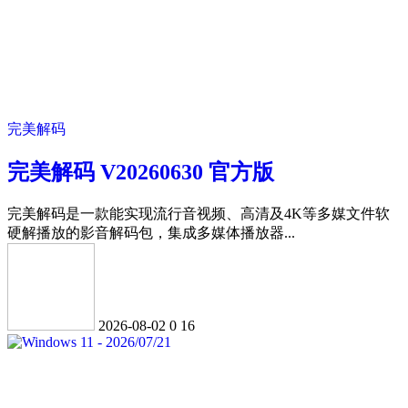
完美解码
完美解码 V20260630 官方版
完美解码是一款能实现流行音视频、高清及4K等多媒文件软
硬解播放的影音解码包，集成多媒体播放器...
2026-08-02
0
16