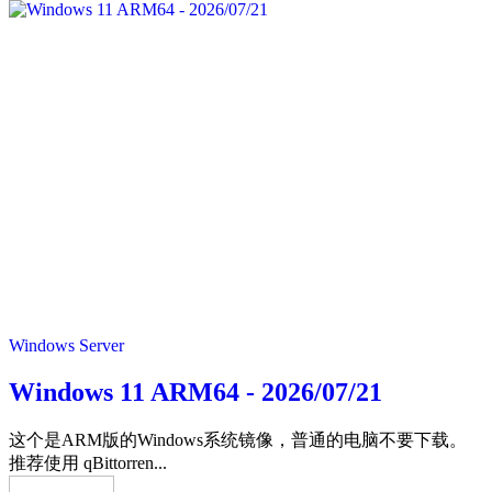
Windows Server
Windows 11 ARM64 - 2026/07/21
这个是ARM版的Windows系统镜像，普通的电脑不要下载。
推荐使用 qBittorren...