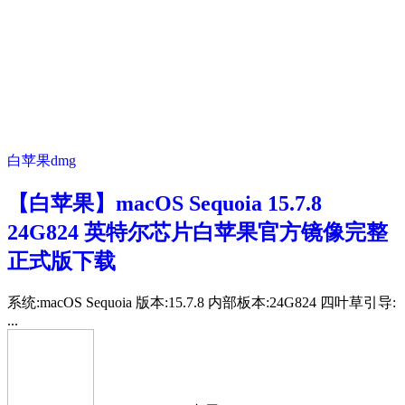
白苹果dmg
【白苹果】macOS Sequoia 15.7.8
24G824 英特尔芯片白苹果官方镜像完整
正式版下载
系统:macOS Sequoia 版本:15.7.8 内部板本:24G824 四叶草引导:
...