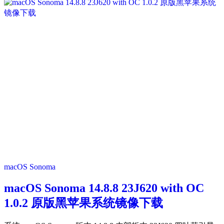
macOS Sonoma
macOS Sonoma 14.8.8 23J620 with OC
1.0.2 原版黑苹果系统镜像下载