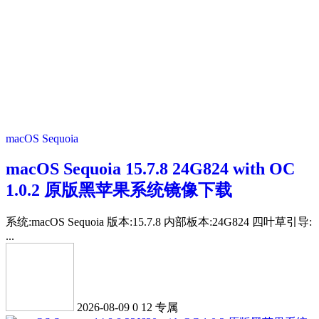
macOS Sequoia
macOS Sequoia 15.7.8 24G824 with OC
1.0.2 原版黑苹果系统镜像下载
系统:macOS Sequoia 版本:15.7.8 内部板本:24G824 四叶草引导:
...
2026-08-09
0
12
专属