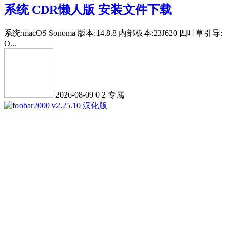
系统 CDR懒人版 安装文件下载
系统:macOS Sonoma 版本:14.8.8 内部板本:23J620 四叶草引导:
O...
2026-08-09
0
2
专属