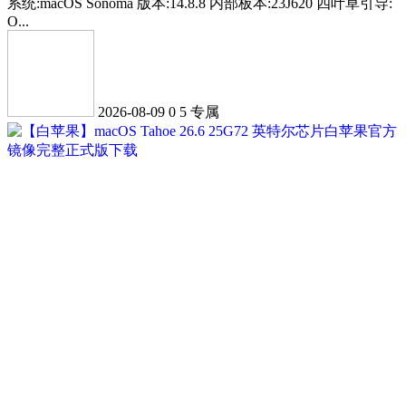
系统:macOS Sonoma 版本:14.8.8 内部板本:23J620 四叶草引导:
O...
2026-08-09
0
5
专属