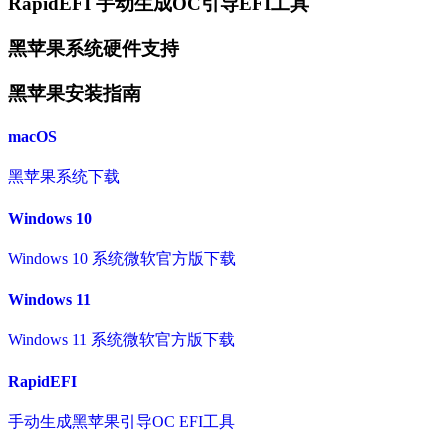
RapidEFI 手动生成OC引导EFI工具
黑苹果系统硬件支持
黑苹果安装指南
macOS
黑苹果系统下载
Windows 10
Windows 10 系统微软官方版下载
Windows 11
Windows 11 系统微软官方版下载
RapidEFI
手动生成黑苹果引导OC EFI工具