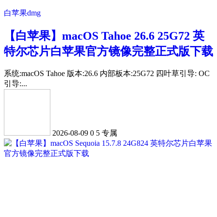
白苹果dmg
【白苹果】macOS Tahoe 26.6 25G72 英
特尔芯片白苹果官方镜像完整正式版下载
系统:macOS Tahoe 版本:26.6 内部板本:25G72 四叶草引导: OC
引导:...
2026-08-09
0
5
专属