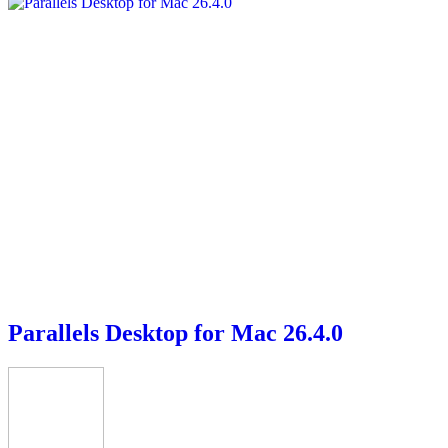
Parallels Desktop for Mac 26.4.0