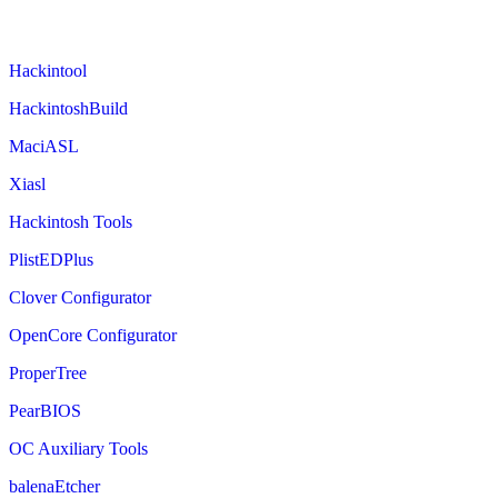
Hackintool
HackintoshBuild
MaciASL
Xiasl
Hackintosh Tools
PlistEDPlus
Clover Configurator
OpenCore Configurator
ProperTree
PearBIOS
OC Auxiliary Tools
balenaEtcher