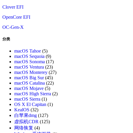
Clover EFI
OpenCore EFI
OC-Gen-X
分类
macOS Tahoe
(5)
macOS Sequoia
(9)
macOS Sonoma
(17)
macOS Ventura
(23)
macOS Monterey
(27)
macOS Big Sur
(45)
macOS Catalina
(22)
macOS Mojave
(5)
macOS High Sierra
(2)
macOS Sierra
(1)
OS X El Capitan
(1)
KealOS
(32)
白苹果dmg
(127)
虚拟机CDR
(125)
网络恢复
(4)