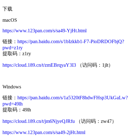
下载
macOS
https://www.123pan.com/s/sa49-YjHt.html
链接：
https://pan.baidu.com/s/1bIzkkb1-F7-PioDRDOFbjQ?
pwd=z1ry
提取码：z1ry
https://cloud.189.cn/t/zmEBrqyaY3I3
（访问码：1jlt）
Windows
链接：
https://pan.baidu.com/s/1a5320tF8hdwFHsp3UkGaLw?
pwd=49lh
提取码：49lh
https://cloud.189.cn/t/jm6NjyeQJRfu
（访问码：zw47）
https://www.123pan.com/s/sa49-2jHt.html