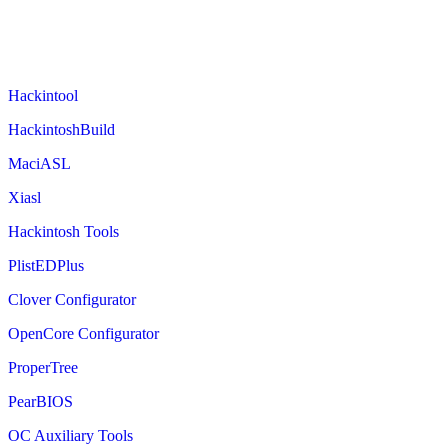
Hackintool
HackintoshBuild
MaciASL
Xiasl
Hackintosh Tools
PlistEDPlus
Clover Configurator
OpenCore Configurator
ProperTree
PearBIOS
OC Auxiliary Tools