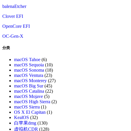
balenaEtcher
Clover EFI
OpenCore EFI
OC-Gen-X
分类
macOS Tahoe
(6)
macOS Sequoia
(10)
macOS Sonoma
(18)
macOS Ventura
(23)
macOS Monterey
(27)
macOS Big Sur
(45)
macOS Catalina
(22)
macOS Mojave
(5)
macOS High Sierra
(2)
macOS Sierra
(1)
OS X El Capitan
(1)
KealOS
(32)
白苹果dmg
(130)
虚拟机CDR
(128)