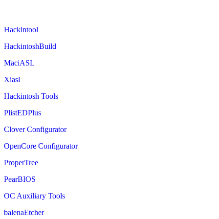
Hackintool
HackintoshBuild
MaciASL
Xiasl
Hackintosh Tools
PlistEDPlus
Clover Configurator
OpenCore Configurator
ProperTree
PearBIOS
OC Auxiliary Tools
balenaEtcher