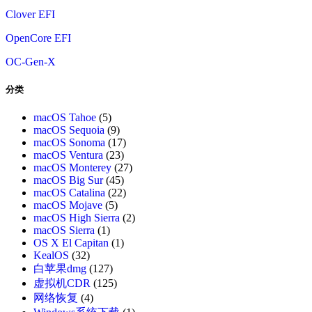
Clover EFI
OpenCore EFI
OC-Gen-X
分类
macOS Tahoe
(5)
macOS Sequoia
(9)
macOS Sonoma
(17)
macOS Ventura
(23)
macOS Monterey
(27)
macOS Big Sur
(45)
macOS Catalina
(22)
macOS Mojave
(5)
macOS High Sierra
(2)
macOS Sierra
(1)
OS X El Capitan
(1)
KealOS
(32)
白苹果dmg
(127)
虚拟机CDR
(125)
网络恢复
(4)