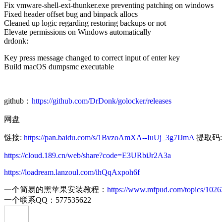
Fix vmware-shell-ext-thunker.exe preventing patching on windows
Fixed header offset bug and binpack allocs
Cleaned up logic regarding restoring backups or not
Elevate permissions on Windows automatically
drdonk:
Key press message changed to correct input of enter key
Build macOS dumpsmc executable
github：
https://github.com/DrDonk/golocker/releases
网盘
链接:
https://pan.baidu.com/s/1BvzoAmXA--IuUj_3g7IJmA
提取码: 
https://cloud.189.cn/web/share?code=E3URbiJr2A3a
https://loadream.lanzoul.com/ihQqAxpoh6f
一个简易的黑苹果安装教程：
https://www.mfpud.com/topics/1026
一个联系QQ：577535622