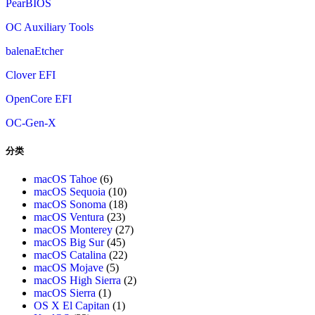
PearBIOS
OC Auxiliary Tools
balenaEtcher
Clover EFI
OpenCore EFI
OC-Gen-X
分类
macOS Tahoe
(6)
macOS Sequoia
(10)
macOS Sonoma
(18)
macOS Ventura
(23)
macOS Monterey
(27)
macOS Big Sur
(45)
macOS Catalina
(22)
macOS Mojave
(5)
macOS High Sierra
(2)
macOS Sierra
(1)
OS X El Capitan
(1)