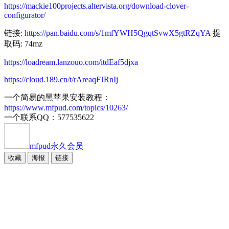
https://mackie100projects.altervista.org/download-clover-
configurator/
链接:
https://pan.baidu.com/s/1mfYWH5QgqtSvwX5gtRZqYA
提
取码: 74mz
https://loadream.lanzouo.com/itdEaf5djxa
https://cloud.189.cn/t/rAreaqFJRnIj
一个简易的黑苹果安装教程：
https://www.mfpud.com/topics/10263/
一个联系QQ：577535622
mfpud
永久会员
收藏
海报
链接