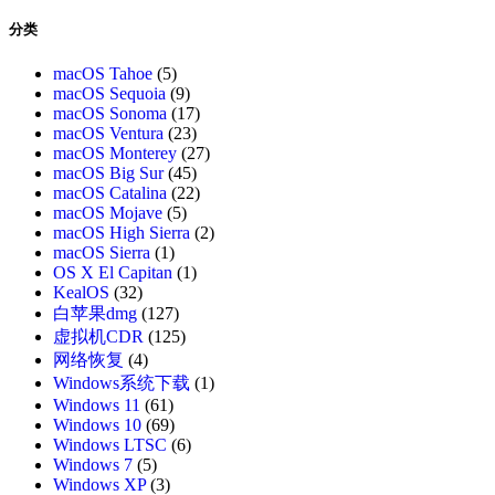
分类
macOS Tahoe
(5)
macOS Sequoia
(9)
macOS Sonoma
(17)
macOS Ventura
(23)
macOS Monterey
(27)
macOS Big Sur
(45)
macOS Catalina
(22)
macOS Mojave
(5)
macOS High Sierra
(2)
macOS Sierra
(1)
OS X El Capitan
(1)
KealOS
(32)
白苹果dmg
(127)
虚拟机CDR
(125)
网络恢复
(4)
Windows系统下载
(1)
Windows 11
(61)
Windows 10
(69)
Windows LTSC
(6)
Windows 7
(5)
Windows XP
(3)