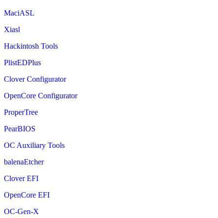
MaciASL
Xiasl
Hackintosh Tools
PlistEDPlus
Clover Configurator
OpenCore Configurator
ProperTree
PearBIOS
OC Auxiliary Tools
balenaEtcher
Clover EFI
OpenCore EFI
OC-Gen-X