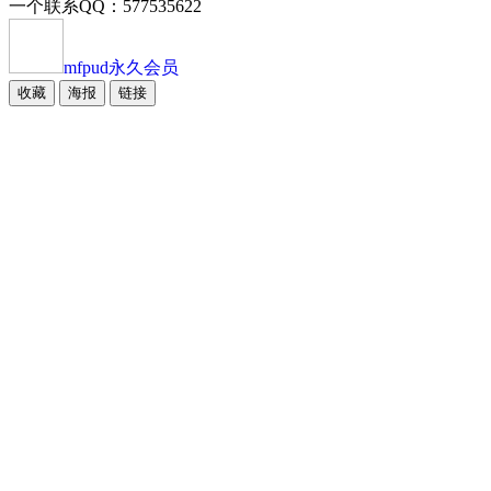
一个联系QQ：577535622
mfpud
永久会员
收藏
海报
链接