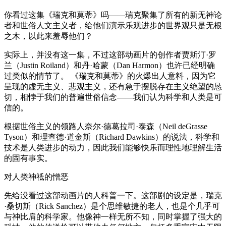
你看过这集《瑞克和莫蒂》吗——瑞克聚集了所有的新无神论
者和世俗人文主义者，给他们演示乐观进步的世界观只是无根
之木，以此来羞辱他们？
实际上，并没有这一集，不过这部动画片的创作者贾斯汀·罗
兰（Justin Roiland）和丹·哈蒙（Dan Harmon）也许已经明确
过类似的情节了。 《瑞克和莫蒂》的火爆出人意料，因为它
呈现的虚无主义、悲观主义，还有急于摆脱存在主义绝望的恳
切，相悖于我们的普遍世俗信念——我们认为科学和人类是可
信的。
根据世俗主义的领路人奈尔·德葛拉司·泰森（Neil deGrasse
Tyson）和理查德·道金斯（Richard Dawkins）的说法，科学和
技术是人类进步的动力，因此我们能够快乐而理性地理解生活
的固有事实。
对人类神祗的憎恶
先给没看过这部动画片的人科普一下。这部剧的设定是，瑞克
·桑切斯（Rick Sanchez）是个思维敏捷的老人，也是个几乎可
与神比肩的科学家。他像神一样无所不知，同时掌握了强大的