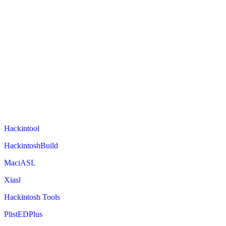
Hackintool
HackintoshBuild
MaciASL
Xiasl
Hackintosh Tools
PlistEDPlus