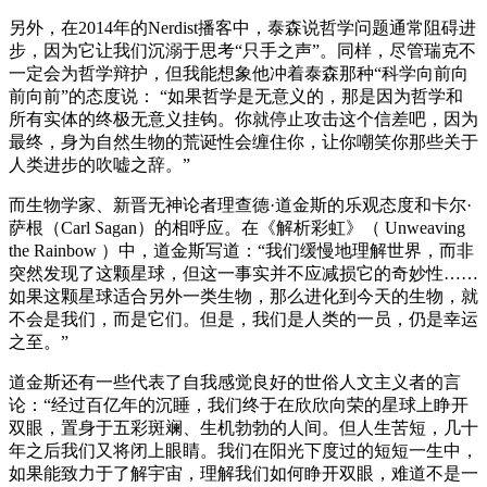
另外，在2014年的Nerdist播客中，泰森说哲学问题通常阻碍进
步，因为它让我们沉溺于思考“只手之声”。同样，尽管瑞克不
一定会为哲学辩护，但我能想象他冲着泰森那种“科学向前向
前向前”的态度说： “如果哲学是无意义的，那是因为哲学和
所有实体的终极无意义挂钩。你就停止攻击这个信差吧，因为
最终，身为自然生物的荒诞性会缠住你，让你嘲笑你那些关于
人类进步的吹嘘之辞。”
而生物学家、新晋无神论者理查德·道金斯的乐观态度和卡尔·
萨根（Carl Sagan）的相呼应。在《解析彩虹》（ Unweaving
the Rainbow ）中，道金斯写道：“我们缓慢地理解世界，而非
突然发现了这颗星球，但这一事实并不应减损它的奇妙性……
如果这颗星球适合另外一类生物，那么进化到今天的生物，就
不会是我们，而是它们。但是，我们是人类的一员，仍是幸运
之至。”
道金斯还有一些代表了自我感觉良好的世俗人文主义者的言
论：“经过百亿年的沉睡，我们终于在欣欣向荣的星球上睁开
双眼，置身于五彩斑斓、生机勃勃的人间。但人生苦短，几十
年之后我们又将闭上眼睛。我们在阳光下度过的短短一生中，
如果能致力于了解宇宙，理解我们如何睁开双眼，难道不是一