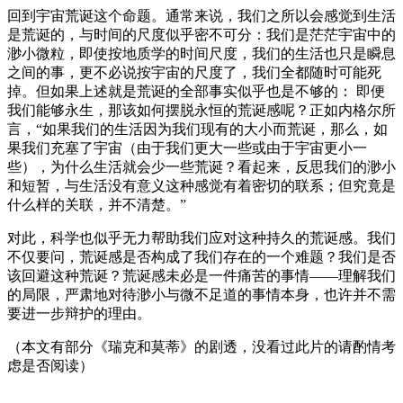
回到宇宙荒诞这个命题。通常来说，我们之所以会感觉到生活
是荒诞的，与时间的尺度似乎密不可分：我们是茫茫宇宙中的
渺小微粒，即使按地质学的时间尺度，我们的生活也只是瞬息
之间的事，更不必说按宇宙的尺度了，我们全都随时可能死
掉。但如果上述就是荒诞的全部事实似乎也是不够的： 即便
我们能够永生，那该如何摆脱永恒的荒诞感呢？正如内格尔所
言，“如果我们的生活因为我们现有的大小而荒诞，那么，如
果我们充塞了宇宙（由于我们更大一些或由于宇宙更小一
些），为什么生活就会少一些荒诞？看起来，反思我们的渺小
和短暂，与生活没有意义这种感觉有着密切的联系；但究竟是
什么样的关联，并不清楚。”
对此，科学也似乎无力帮助我们应对这种持久的荒诞感。我们
不仅要问，荒诞感是否构成了我们存在的一个难题？我们是否
该回避这种荒诞？荒诞感未必是一件痛苦的事情——理解我们
的局限，严肃地对待渺小与微不足道的事情本身，也许并不需
要进一步辩护的理由。
（本文有部分《瑞克和莫蒂》的剧透，没看过此片的请酌情考
虑是否阅读）