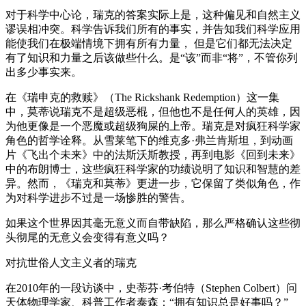
对于科学中心论，瑞克的答案实际上是，这种偏见和自然主义
谬误相冲突。科学告诉我们所有的事实，并告知我们科学应用
能使我们在极端情境下拥有所有力量， 但是它们都无法决定
有了知识和力量之后该做些什么。是“该”而非“将”，不管你列
出多少事实来。
在《瑞申克的救赎》（The Rickshank Redemption）这一集
中，莫蒂说瑞克不是超级恶棍，但他也不是任何人的英雄，因
为他更像是一个恶魔或超级狗屎的上帝。瑞克是对疯狂科学家
角色的哲学诠释。从雪莱笔下的维克多·弗兰肯斯坦，到动画
片《飞出个未来》中的法斯沃斯教授，再到电影《回到未来》
中的布朗博士，这些疯狂科学家的功绩说明了知识和智慧的差
异。然而，《瑞克和莫蒂》更进一步，它保留了类似角色，作
为对科学进步不过是一场惨胜的警告。
如果这个世界因其毫无意义而自带缺陷，那么严格确认这些彻
头彻尾的无意义会变得有意义吗？
对抗世俗人文主义者的瑞克
在2010年的一段访谈中，史蒂芬·考伯特（Stephen Colbert）问
天体物理学家、科普工作者泰森：“拥有知识总是好事吗？”