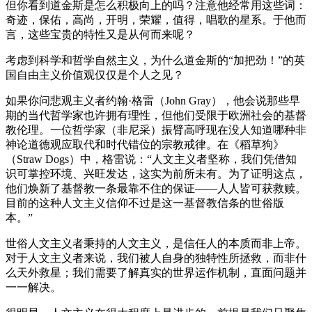
但你看到道金斯是怎么积极向上的吗？注意他经常用这些词：
奇迹，保佑，高尚，开明，荣耀，值得，唱歌的星系。于他而
言，这些宝贵的特性又是从何而来呢？
考虑到科学和哲学自然主义，为什么道金斯的“加把劲！”的英
国自由主义价值观仅仅是个人之见？
如果你问悲观主义者约翰·格雷（John Gray），他会说那些早
期的当代哲学家也许拥有理性，但他们受限于欧洲社会的基督
教伦理。一位哲学家（非尼采）振臂高呼现在没人知道哪种非
神论道德观应取代和时代错位的宗教戒律。在《稻草狗》
（Straw Dogs）中，格雷说：“人文主义者坚称，我们凭借知
识可掌控环境、兴旺发达，这实为前所未有。为了证明这点，
他们焕新了基督教一条最靠不住的保证——人人皆可获救赎。
目前的这种人文主义信仰不过是这一基督教信条的世俗版
本。”
世俗人文主义者秉持的人文主义，是信任人的本质而非上帝。
对于人文主义者来说，我们被人自身的独特性所拯救，而非什
么天外救星；我们需要了解真实的世界运作机制，直面问题并
一一解决。