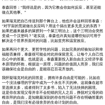
泰森回答：“我得说是的，因为它教会你如何反应，甚至还能
做点其他事。”
如果瑞克把自己传送到那个舞台上，他也许会这样回答泰森：
“对宇宙的荒诞做出反应吗？用这个搞出更多无意义的东西？
如果把越来越多的屎挤到一个屎三明治上，这个三明治会突然
变成一个汉堡吗？”老实说，泰森也许真知道哪些知识可用于
解决这个世界所面对的问题，比如贫穷和温室效应。
如果再问个更大、更哲学性的问题，比如完美的经验知识和幸
福能否兼得，泰森很可能会对此持保留意见，让每个人自己找
出心中的答案。也就是说，泰森重新投入新自由主义经济学基
本原理的怀抱，根据这一原理，问题的价值因人而异，我们应
该确保社会是自由的，是能容忍百花齐放的。
我怀疑瑞克对此的回答是， 拥有许多自由是可能的，比如在
一个没法修理的宇宙中成为一个永生不灭的神。这就像在超市
里选择太多，或者得到了太多书，陷入了无法抉择的困境。
这是你在发现父母并非不会犯错的完人之后，挣脱对父母的幼
稚崇拜的自由，是知晓最深刻的存在性问题不存在明确答案的
自由，是我们没有必须舍弃的生命计划的自由。