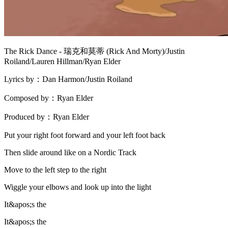
The Rick Dance - 瑞克和莫蒂 (Rick And Morty)/Justin
Roiland/Lauren Hillman/Ryan Elder
Lyrics by：Dan Harmon/Justin Roiland
Composed by：Ryan Elder
Produced by：Ryan Elder
Put your right foot forward and your left foot back
Then slide around like on a Nordic Track
Move to the left step to the right
Wiggle your elbows and look up into the light
It&apos;s the
It&apos;s the