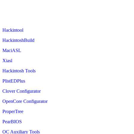
Hackintool
HackintoshBuild
MaciASL
Xiasl
Hackintosh Tools
PlistEDPlus
Clover Configurator
OpenCore Configurator
ProperTree
PearBIOS
OC Auxiliary Tools