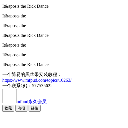
It&apos;s the Rick Dance
It&apos;s the
It&apos;s the
It&apos;s the Rick Dance
It&apos;s the
It&apos;s the
It&apos;s the Rick Dance
一个简易的黑苹果安装教程：
https://www.mfpud.com/topics/10263/
一个联系QQ：577535622
mfpud
永久会员
收藏
海报
链接