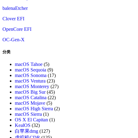
balenaEtcher
Clover EFI
OpenCore EFI
OC-Gen-X
分类
macOS Tahoe
(5)
macOS Sequoia
(9)
macOS Sonoma
(17)
macOS Ventura
(23)
macOS Monterey
(27)
macOS Big Sur
(45)
macOS Catalina
(22)
macOS Mojave
(5)
macOS High Sierra
(2)
macOS Sierra
(1)
OS X El Capitan
(1)
KealOS
(32)
白苹果dmg
(127)
虚拟机CDR
(125)