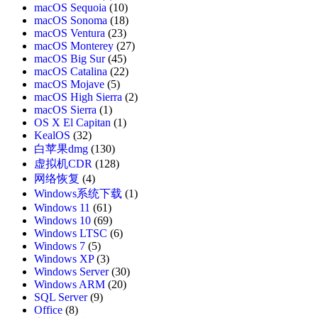
macOS Sequoia
(10)
macOS Sonoma
(18)
macOS Ventura
(23)
macOS Monterey
(27)
macOS Big Sur
(45)
macOS Catalina
(22)
macOS Mojave
(5)
macOS High Sierra
(2)
macOS Sierra
(1)
OS X El Capitan
(1)
KealOS
(32)
白苹果dmg
(130)
虚拟机CDR
(128)
网络恢复
(4)
Windows系统下载
(1)
Windows 11
(61)
Windows 10
(69)
Windows LTSC
(6)
Windows 7
(5)
Windows XP
(3)
Windows Server
(30)
Windows ARM
(20)
SQL Server
(9)
Office
(8)