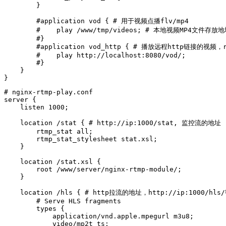
        }

        #application vod { # 用于视频点播flv/mp4

        #    play /www/tmp/videos; # 本地视频MP4文件存放
        #}

        #application vod_http { # 播放远程http链接的视频，rt
        #    play http://localhost:8080/vod/;

        #}   

    }

# nginx-rtmp-play.conf

server {

    listen 1000;

    location /stat { # http://ip:1000/stat, 监控流的地址 

        rtmp_stat all;  

        rtmp_stat_stylesheet stat.xsl;

    }  

    location /stat.xsl {

        root /www/server/nginx-rtmp-module/;  

    }

    location /hls { # http拉流的地址，http://ip:1000/hls/
        # Serve HLS fragments

        types {

            application/vnd.apple.mpegurl m3u8;

            video/mp2t ts;
