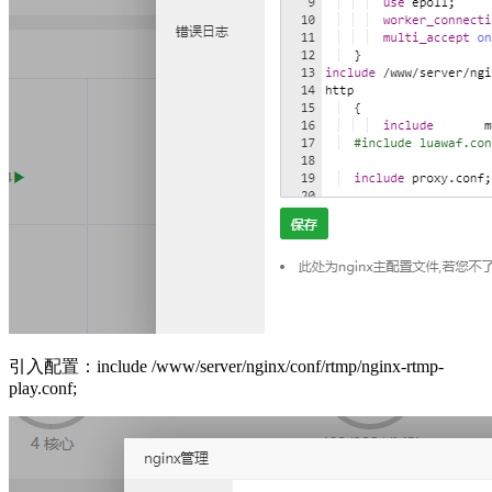
引入配置：include /www/server/nginx/conf/rtmp/nginx-rtmp-
play.conf;