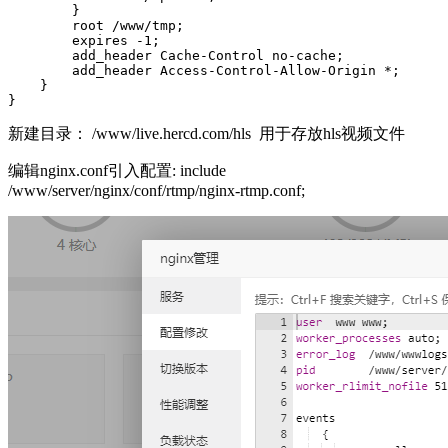
        }

        root /www/tmp;

        expires -1;

        add_header Cache-Control no-cache;

        add_header Access-Control-Allow-Origin *;

    }

新建目录： /www/live.hercd.com/hls 用于存放hls视频文件
编辑nginx.conf引入配置: include
/www/server/nginx/conf/rtmp/nginx-rtmp.conf;