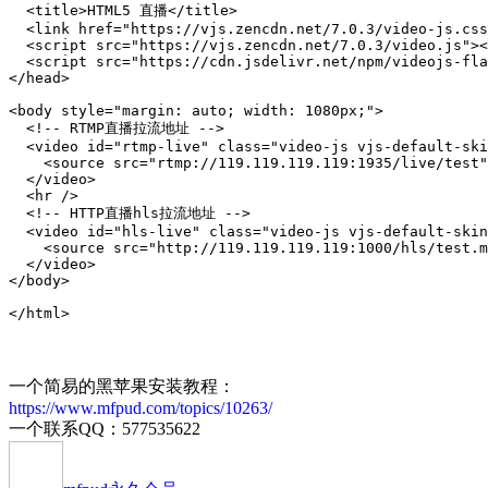
  <title>HTML5 直播</title>

  <link href="https://vjs.zencdn.net/7.0.3/video-js.css
  <script src="https://vjs.zencdn.net/7.0.3/video.js"><
  <script src="https://cdn.jsdelivr.net/npm/videojs-fla
</head>

<body style="margin: auto; width: 1080px;">

  <!-- RTMP直播拉流地址 -->

  <video id="rtmp-live" class="video-js vjs-default-ski
    <source src="rtmp://119.119.119.119:1935/live/test"
  </video>

  <hr />

  <!-- HTTP直播hls拉流地址 -->

  <video id="hls-live" class="video-js vjs-default-skin
    <source src="http://119.119.119.119:1000/hls/test.m
  </video>

</body>

一个简易的黑苹果安装教程：
https://www.mfpud.com/topics/10263/
一个联系QQ：577535622