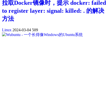
拉取Docker镜像时，提示 docker: failed
to register layer: signal: killed: . 的解决
方法
Linux
2024-03-04
509