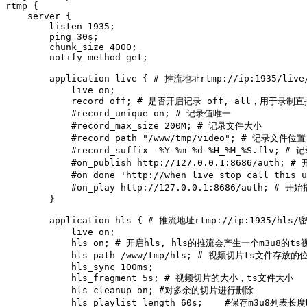
rtmp {

    server {

        listen 1935;

        ping 30s;

        chunk_size 4000;

        notify_method get;

        application live { # 推流地址rtmp://ip:1935/l
            live on;

            record off; # 是否开启记录 off, all，用于录
            #record_unique on; # 记录值唯一

            #record_max_size 200M; # 记录文件大小

            #record_path "/www/tmp/video"; # 记录文件位置

            #record_suffix -%Y-%m-%d-%H_%M_%S.flv; #
            #on_publish http://127.0.0.1:8686/auth;
            #on_done 'http://when live stop call th
            #on_play http://127.0.0.1:8686/auth; # 
        }

        application hls { # 推流地址rtmp://ip:1935/hl
            live on;

            hls on; # 开启hls, hls的推流会产生一个m
            hls_path /www/tmp/hls; # 视频切片ts文件存放的位
            hls_sync 100ms;

            hls_fragment 5s; # 视频切片的大小，ts文件大小

            hls_cleanup on; #对多余的切片进行删除

            hls_playlist_length 60s;    #保存m3u8列表