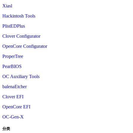
Xiasl
Hackintosh Tools
PlistEDPlus
Clover Configurator
OpenCore Configurator
ProperTree
PearBIOS
OC Auxiliary Tools
balenaEtcher
Clover EFI
OpenCore EFI
OC-Gen-X
分类