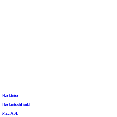
Hackintool
HackintoshBuild
MaciASL