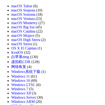
macOS Tahoe
(6)
macOS Sequoia
(10)
macOS Sonoma
(18)
macOS Ventura
(23)
macOS Monterey
(27)
macOS Big Sur
(45)
macOS Catalina
(22)
macOS Mojave
(5)
macOS High Sierra
(2)
macOS Sierra
(1)
OS X El Capitan
(1)
KealOS
(32)
白苹果dmg
(130)
虚拟机CDR
(128)
网络恢复
(4)
Windows系统下载
(1)
Windows 11
(61)
Windows 10
(69)
Windows LTSC
(6)
Windows 7
(5)
Windows XP
(3)
Windows Server
(30)
Windows ARM
(20)