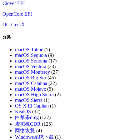
Clover EFI
OpenCore EFI
OC-Gen-X
分类
macOS Tahoe
(5)
macOS Sequoia
(9)
macOS Sonoma
(17)
macOS Ventura
(23)
macOS Monterey
(27)
macOS Big Sur
(45)
macOS Catalina
(22)
macOS Mojave
(5)
macOS High Sierra
(2)
macOS Sierra
(1)
OS X El Capitan
(1)
KealOS
(32)
白苹果dmg
(127)
虚拟机CDR
(125)
网络恢复
(4)
Windows系统下载
(1)