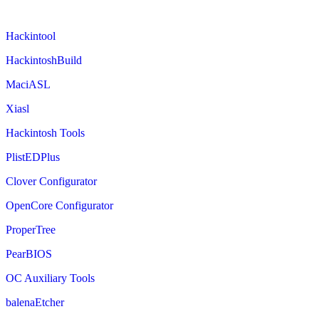
Hackintool
HackintoshBuild
MaciASL
Xiasl
Hackintosh Tools
PlistEDPlus
Clover Configurator
OpenCore Configurator
ProperTree
PearBIOS
OC Auxiliary Tools
balenaEtcher