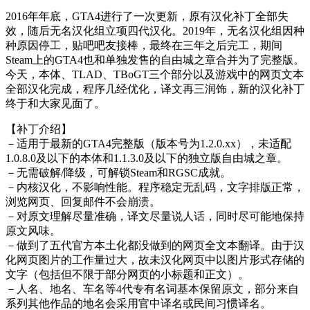
2016年年底，GTA4进行了一次更新，原有汉化补丁全部失
效，随后无名汉化组立项四代汉化。2019年，无名汉化组因种
种原因停工，贴吧吧友接棒，最终在三年之后完工，期间
Steam上的GTA4也和单独发售的自由城之章合并为了完整版。
今天，本体、TLAD、TBoGT三个部分以及游戏中的网页文本
全部汉化完成，程序几经优化，译文再三润饰，新的汉化补丁
终于和大家见面了。
【补丁介绍】
－适用于最新的GTA4完整版（版本号为1.2.0.xx），未适配
1.0.8.0及以下的本体和1.1.3.0及以下的独立版自由城之章。
－无需破解/降级，可解锁Steam和RGSC成就。
－内核汉化，不影响性能。程序稳定无乱码，文字排版正常，
浏览网页、回复邮件不会崩溃。
－对原文理解尽量准确，译文尽量说人话，同时尽可能地保持
原文风味。
－做到了五代官方本土化都没做到的网页全文本翻译。由于汉
化网页图片的工作量过大，故未汉化网页中以图片形式存储的
文字（包括但不限于部分网页的小标题和正文）。
－人名、地名、车名等4代专有名词基本保留原文，部分来自
系列其他作品的地名会采用官中译名或民间习惯译名。