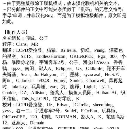
－由于完整版移除了联机模式，故未汉化联机相关的文本。
－部分邮件的正文中可能夹杂类似于「乱码」的无意义符号/
字母/单词，并非汉化Bug，而是为了模拟垃圾邮件，原文即是
如此。
【制作人员】
名誉组长：倾城、公子
程序：Clans、MR
翻译：LCPD爱拉登、猫猫、IG.Irelia、切糕、Piang、深蓝色
的星空、SETS、EndlessHorizon、OKLetsPEE、Ego、000、小
杨、暴躁你老猪、宇通客车2号、公子、潘会山Vissan、香香
鸭、qqzz、南闲、鄙人A、Eclippse、Uz、Oldknife、翔不开车
夫斯基、Sean、JonHalcyon、JT、墨林、syzxcasd、He.S.Y.、
阿tiu、Galoresir、b9348、Funny、Sunlef、Chartwell、风再起
时、lukeLxy、玩具锤、exe、为、龍錚、Lightf、TyTL、
Cookie、DZ、Allision、蓬蒿人、摸鱼人员阳、Haibara Ai、织
田信鱼、This_is_LCPD、绝对零度、K
校对：LCPD爱拉登、Uz、Edvan、IG.Irelia、sheenthing、
yvyv、谷十二、宇通客车2号、Sunlef、F.OcEan、玩具锤、
OKLetsPEE、120、切糕、NORMAN、鄙人A、K、范德高斯
12、蓬蒿人、Demain
测试：000、宇通客车2号、SUPURli、猫猫、公子、b9348、