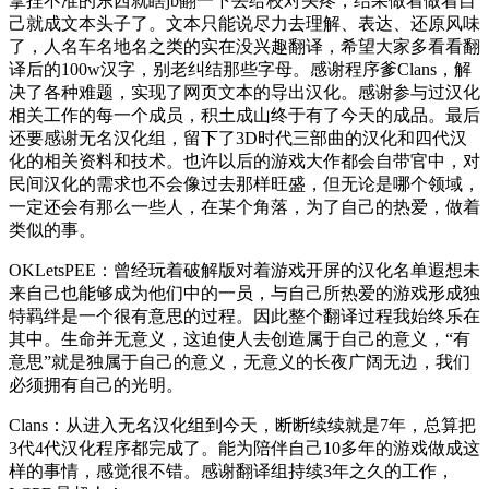
拿捏不准的东西就瞎jb翻一下丢给校对头疼，结果做着做着自
己就成文本头子了。文本只能说尽力去理解、表达、还原风味
了，人名车名地名之类的实在没兴趣翻译，希望大家多看看翻
译后的100w汉字，别老纠结那些字母。感谢程序爹Clans，解
决了各种难题，实现了网页文本的导出汉化。感谢参与过汉化
相关工作的每一个成员，积土成山终于有了今天的成品。最后
还要感谢无名汉化组，留下了3D时代三部曲的汉化和四代汉
化的相关资料和技术。也许以后的游戏大作都会自带官中，对
民间汉化的需求也不会像过去那样旺盛，但无论是哪个领域，
一定还会有那么一些人，在某个角落，为了自己的热爱，做着
类似的事。
OKLetsPEE：曾经玩着破解版对着游戏开屏的汉化名单遐想未
来自己也能够成为他们中的一员，与自己所热爱的游戏形成独
特羁绊是一个很有意思的过程。因此整个翻译过程我始终乐在
其中。生命并无意义，这迫使人去创造属于自己的意义，“有
意思”就是独属于自己的意义，无意义的长夜广阔无边，我们
必须拥有自己的光明。
Clans：从进入无名汉化组到今天，断断续续就是7年，总算把
3代4代汉化程序都完成了。能为陪伴自己10多年的游戏做成这
样的事情，感觉很不错。感谢翻译组持续3年之久的工作，