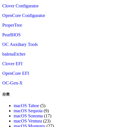
Clover Configurator
OpenCore Configurator
ProperTree
PearBIOS
OC Auxiliary Tools
balenaEtcher
Clover EFI
OpenCore EFI
OC-Gen-X
分类
macOS Tahoe
(5)
macOS Sequoia
(9)
macOS Sonoma
(17)
macOS Ventura
(23)
macOS Monterey
(27)