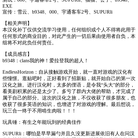
EXE
宣传：雪云、b9348、000、宇通客车2号、SUPURli
【相关声明】
本汉化补丁仅供交流学习使用，任何组织或个人不得将此用于
任何形式的商业目的，对此产生的一切后果由使用者自负，本
组将不对此负任何责任。
【成员感言】
b9348：clans我的神！爱拉登我的超人！
EndlessHorizon：自从接触游戏开始，就一直对游戏的汉化有
些憧憬。逛贴吧时，正好看到了招新贴，就开始自己的第一次
汉化之旅。进行汉化时，太多的俚语，是令我“头大”的部分，
看美剧积累的还是太少了。多亏了群内大佬的帮助，才完成了
属于自己的部分。这次的汉化之旅，不仅收获了很多朋友，也
收获了很多英语的知识，也增进了对游戏的理解。最后想说，
玩三合一终于不用啃生肉啦！！！
玩具锤：有生之年能玩到的经典佳作
SUPURli：哪怕是早早漏勺并且久没更新进展依旧有人在问汉