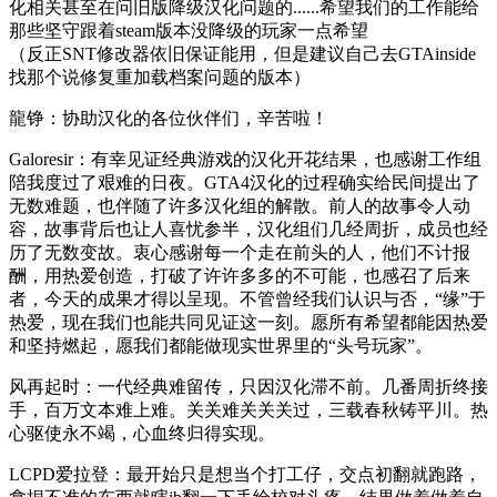
化相关甚至在问旧版降级汉化问题的......希望我们的工作能给
那些坚守跟着steam版本没降级的玩家一点希望
（反正SNT修改器依旧保证能用，但是建议自己去GTAinside
找那个说修复重加载档案问题的版本）
龍铮：协助汉化的各位伙伴们，辛苦啦！
Galoresir：有幸见证经典游戏的汉化开花结果，也感谢工作组
陪我度过了艰难的日夜。GTA4汉化的过程确实给民间提出了
无数难题，也伴随了许多汉化组的解散。前人的故事令人动
容，故事背后也让人喜忧参半，汉化组们几经周折，成员也经
历了无数变故。衷心感谢每一个走在前头的人，他们不计报
酬，用热爱创造，打破了许许多多的不可能，也感召了后来
者，今天的成果才得以呈现。不管曾经我们认识与否，“缘”于
热爱，现在我们也能共同见证这一刻。愿所有希望都能因热爱
和坚持燃起，愿我们都能做现实世界里的“头号玩家”。
风再起时：一代经典难留传，只因汉化滞不前。几番周折终接
手，百万文本难上难。关关难关关关过，三载春秋铸平川。热
心驱使永不竭，心血终归得实现。
LCPD爱拉登：最开始只是想当个打工仔，交点初翻就跑路，