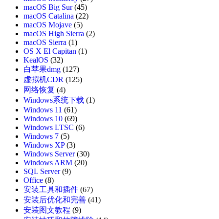
macOS Big Sur
(45)
macOS Catalina
(22)
macOS Mojave
(5)
macOS High Sierra
(2)
macOS Sierra
(1)
OS X El Capitan
(1)
KealOS
(32)
白苹果dmg
(127)
虚拟机CDR
(125)
网络恢复
(4)
Windows系统下载
(1)
Windows 11
(61)
Windows 10
(69)
Windows LTSC
(6)
Windows 7
(5)
Windows XP
(3)
Windows Server
(30)
Windows ARM
(20)
SQL Server
(9)
Office
(8)
安装工具和插件
(67)
安装后优化和完善
(41)
安装图文教程
(9)