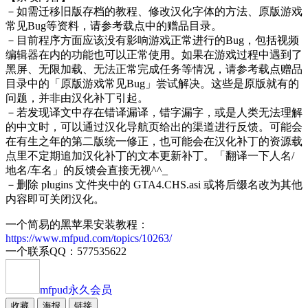
－如需迁移旧版存档的教程、修改汉化字体的方法、原版游戏
常见Bug等资料，请参考载点中的赠品目录。
－目前程序方面应该没有影响游戏正常进行的Bug，包括视频
编辑器在内的功能也可以正常使用。如果在游戏过程中遇到了
黑屏、无限加载、无法正常完成任务等情况，请参考载点赠品
目录中的「原版游戏常见Bug」尝试解决。这些是原版就有的
问题，并非由汉化补丁引起。
－若发现译文中存在错译漏译，错字漏字，或是人类无法理解
的中文时，可以通过汉化导航页给出的渠道进行反馈。可能会
在有生之年的第二版统一修正，也可能会在汉化补丁的资源载
点里不定期追加汉化补丁的文本更新补丁。「翻译一下人名/
地名/车名」的反馈会直接无视^^_
－删除 plugins 文件夹中的 GTA4.CHS.asi 或将后缀名改为其他
内容即可关闭汉化。
一个简易的黑苹果安装教程：
https://www.mfpud.com/topics/10263/
一个联系QQ：577535622
mfpud
永久会员
收藏
海报
链接