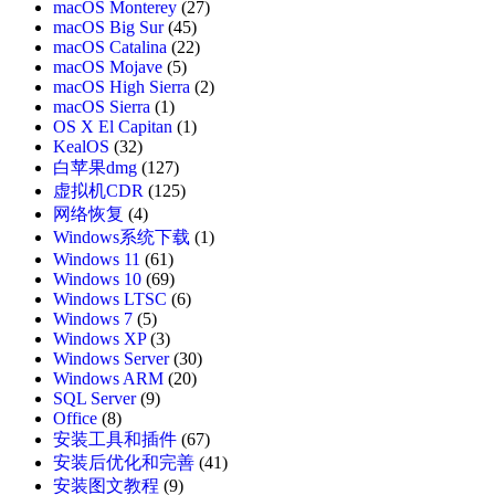
macOS Monterey
(27)
macOS Big Sur
(45)
macOS Catalina
(22)
macOS Mojave
(5)
macOS High Sierra
(2)
macOS Sierra
(1)
OS X El Capitan
(1)
KealOS
(32)
白苹果dmg
(127)
虚拟机CDR
(125)
网络恢复
(4)
Windows系统下载
(1)
Windows 11
(61)
Windows 10
(69)
Windows LTSC
(6)
Windows 7
(5)
Windows XP
(3)
Windows Server
(30)
Windows ARM
(20)
SQL Server
(9)
Office
(8)
安装工具和插件
(67)
安装后优化和完善
(41)
安装图文教程
(9)