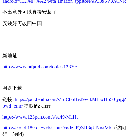
android%E2%84%A2-with-amazon-appstore/9P3395VX91NR
不出意外可以直接安装了
安装好再改回中国
新地址
https://www.mfpud.com/topics/12379/
网盘下载
链接:
https://pan.baidu.com/s/1uCboHed9wtkMHwHo50-yqg?
pwd=emrr
提取码: emrr
https://www.123pan.com/s/sa49-MaHt
https://cloud.189.cn/web/share?code=fQZR3qUNnaMb
（访问
码：5e8d）