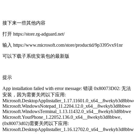
接下来一些其他内容
打开 https://store.rg-adguard.net/
输入 https://www.microsoft.com/store/productid/9p3395vx91nr
可以下载子系统安装包的最新版
提示
App installation failed with error message: 错误 0x80073D02: 无法
安装，因为需要关闭以下应用:
Microsoft.DesktopAppInstaller_1.17.11601.0_x64__8wekyb3d8bbw
Microsoft.WindowsNotepad_11.2204.12.0_x64__8wekyb3d8bbwe
Microsoft.WindowsTerminal_1.13.11432.0_x64__8wekyb3d8bbwe
Microsoft.YourPhone_1.22052.136.0_x64__8wekyb3d8bbwe。
(0x80073d02)需要关闭以下应用:
Microsoft.DesktopAppInstaller_1.16.12702.0_x64__8wekyb3d8bbw