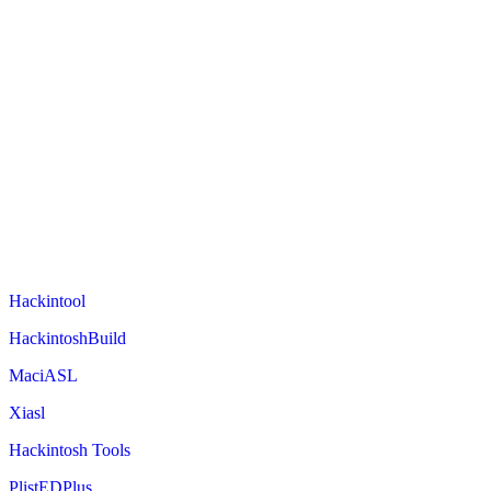
Hackintool
HackintoshBuild
MaciASL
Xiasl
Hackintosh Tools
PlistEDPlus