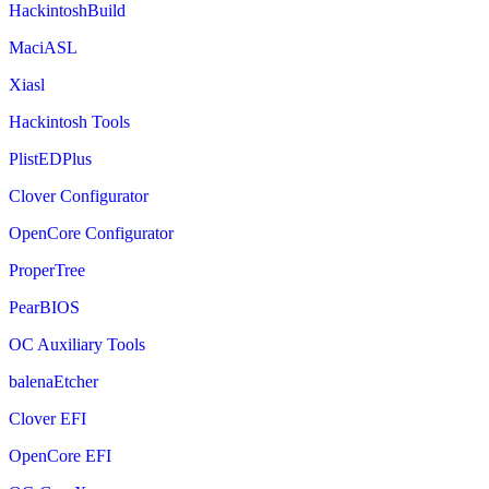
HackintoshBuild
MaciASL
Xiasl
Hackintosh Tools
PlistEDPlus
Clover Configurator
OpenCore Configurator
ProperTree
PearBIOS
OC Auxiliary Tools
balenaEtcher
Clover EFI
OpenCore EFI