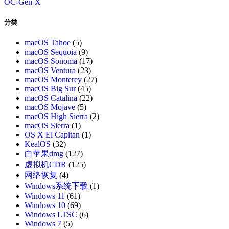
OC-Gen-X
分类
macOS Tahoe
(5)
macOS Sequoia
(9)
macOS Sonoma
(17)
macOS Ventura
(23)
macOS Monterey
(27)
macOS Big Sur
(45)
macOS Catalina
(22)
macOS Mojave
(5)
macOS High Sierra
(2)
macOS Sierra
(1)
OS X El Capitan
(1)
KealOS
(32)
白苹果dmg
(127)
虚拟机CDR
(125)
网络恢复
(4)
Windows系统下载
(1)
Windows 11
(61)
Windows 10
(69)
Windows LTSC
(6)
Windows 7
(5)