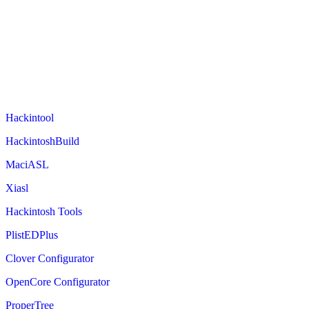
Hackintool
HackintoshBuild
MaciASL
Xiasl
Hackintosh Tools
PlistEDPlus
Clover Configurator
OpenCore Configurator
ProperTree