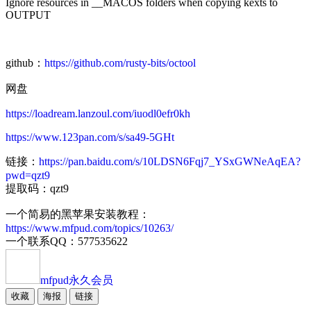
Ignore resources in __MACOS folders when copying kexts to
OUTPUT
github：
https://github.com/rusty-bits/octool
网盘
https://loadream.lanzoul.com/iuodl0efr0kh
https://www.123pan.com/s/sa49-5GHt
链接：
https://pan.baidu.com/s/10LDSN6Fqj7_YSxGWNeAqEA?
pwd=qzt9
提取码：qzt9
一个简易的黑苹果安装教程：
https://www.mfpud.com/topics/10263/
一个联系QQ：577535622
mfpud
永久会员
收藏
海报
链接