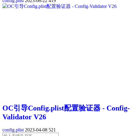
config.plist
2023-06-22
419
OC引导Config.plist配置验证器 - Config-
Validator V26
config.plist
2023-04-08
521