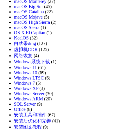
macOS Monterey
(27)
macOS Big Sur
(45)
macOS Catalina
(22)
macOS Mojave
(5)
macOS High Sierra
(2)
macOS Sierra
(1)
OS X El Capitan
(1)
KealOS
(32)
白苹果dmg
(127)
虚拟机CDR
(125)
网络恢复
(4)
Windows系统下载
(1)
Windows 11
(61)
Windows 10
(69)
Windows LTSC
(6)
Windows 7
(5)
Windows XP
(3)
Windows Server
(30)
Windows ARM
(20)
SQL Server
(9)
Office
(8)
安装工具和插件
(67)
安装后优化和完善
(41)
安装图文教程
(9)