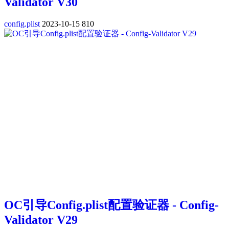
Validator V30
config.plist
2023-10-15
810
OC引导Config.plist配置验证器 - Config-
Validator V29