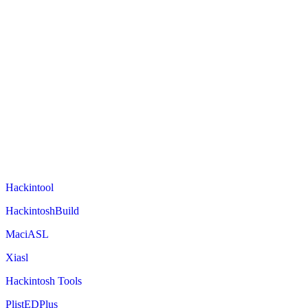
Hackintool
HackintoshBuild
MaciASL
Xiasl
Hackintosh Tools
PlistEDPlus