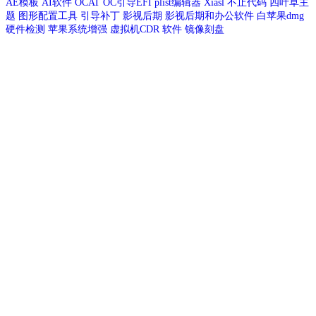
AE模板
AI软件
OCAT
OC引导EFI
plist编辑器
Xiasl
不止代码
四叶草主
题
图形配置工具
引导补丁
影视后期
影视后期和办公软件
白苹果dmg
硬件检测
苹果系统增强
虚拟机CDR
软件
镜像刻盘