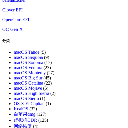
balenaEtcher
Clover EFI
OpenCore EFI
OC-Gen-X
分类
macOS Tahoe
(5)
macOS Sequoia
(9)
macOS Sonoma
(17)
macOS Ventura
(23)
macOS Monterey
(27)
macOS Big Sur
(45)
macOS Catalina
(22)
macOS Mojave
(5)
macOS High Sierra
(2)
macOS Sierra
(1)
OS X El Capitan
(1)
KealOS
(32)
白苹果dmg
(127)
虚拟机CDR
(125)
网络恢复
(4)