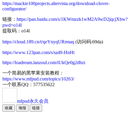
https://mackie100projects.altervista.org/download-clover-
configurator/
链接：
https://pan.baidu.com/s/1KWmzzk1wM2A9wD2jqcjXbw?
pwd=o14l
提取码：o14l
https://cloud.189.cn/t/qeYnyqURrmaq
(访问码:69da)
https://www.123pan.com/s/sa49-HnHt
https://loadream.lanzoul.com/iUkQe0g2dbzi
一个简易的黑苹果安装教程：
https://www.mfpud.com/topics/10263/
一个联系QQ：577535622
mfpud
永久会员
收藏
海报
链接