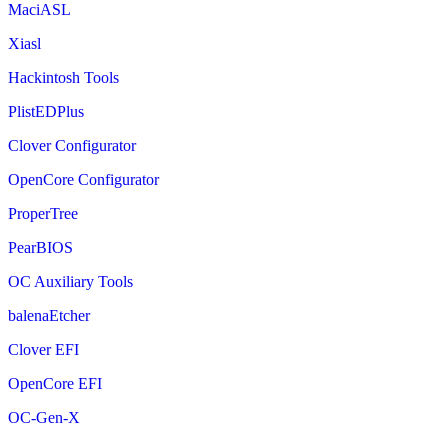
MaciASL
Xiasl
Hackintosh Tools
PlistEDPlus
Clover Configurator
OpenCore Configurator
ProperTree
PearBIOS
OC Auxiliary Tools
balenaEtcher
Clover EFI
OpenCore EFI
OC-Gen-X