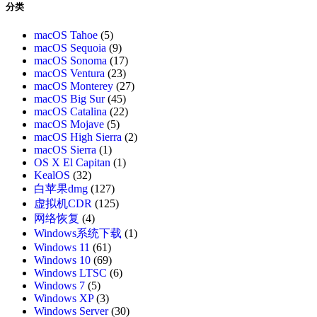
分类
macOS Tahoe
(5)
macOS Sequoia
(9)
macOS Sonoma
(17)
macOS Ventura
(23)
macOS Monterey
(27)
macOS Big Sur
(45)
macOS Catalina
(22)
macOS Mojave
(5)
macOS High Sierra
(2)
macOS Sierra
(1)
OS X El Capitan
(1)
KealOS
(32)
白苹果dmg
(127)
虚拟机CDR
(125)
网络恢复
(4)
Windows系统下载
(1)
Windows 11
(61)
Windows 10
(69)
Windows LTSC
(6)
Windows 7
(5)
Windows XP
(3)
Windows Server
(30)