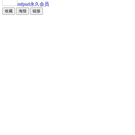
mfpud
永久会员
收藏
海报
链接