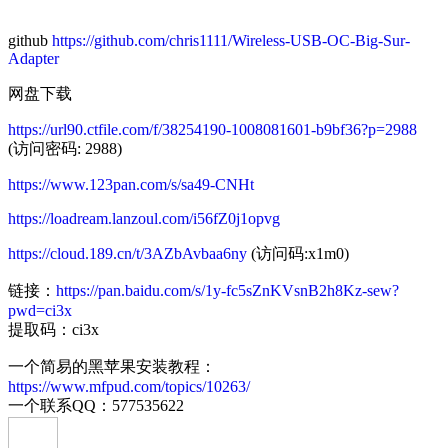
github
https://github.com/chris1111/Wireless-USB-OC-Big-Sur-
Adapter
网盘下载
https://url90.ctfile.com/f/38254190-1008081601-b9bf36?p=2988
(访问密码: 2988)
https://www.123pan.com/s/sa49-CNHt
https://loadream.lanzoul.com/i56fZ0j1opvg
https://cloud.189.cn/t/3AZbAvbaa6ny
(访问码:x1m0)
链接：
https://pan.baidu.com/s/1y-fc5sZnKVsnB2h8Kz-sew?
pwd=ci3x
提取码：ci3x
一个简易的黑苹果安装教程：
https://www.mfpud.com/topics/10263/
一个联系QQ：577535622