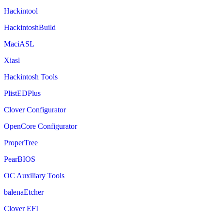
Hackintool
HackintoshBuild
MaciASL
Xiasl
Hackintosh Tools
PlistEDPlus
Clover Configurator
OpenCore Configurator
ProperTree
PearBIOS
OC Auxiliary Tools
balenaEtcher
Clover EFI