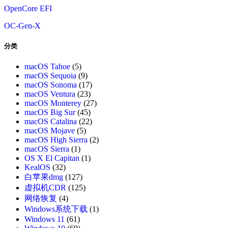
OpenCore EFI
OC-Gen-X
分类
macOS Tahoe
(5)
macOS Sequoia
(9)
macOS Sonoma
(17)
macOS Ventura
(23)
macOS Monterey
(27)
macOS Big Sur
(45)
macOS Catalina
(22)
macOS Mojave
(5)
macOS High Sierra
(2)
macOS Sierra
(1)
OS X El Capitan
(1)
KealOS
(32)
白苹果dmg
(127)
虚拟机CDR
(125)
网络恢复
(4)
Windows系统下载
(1)
Windows 11
(61)