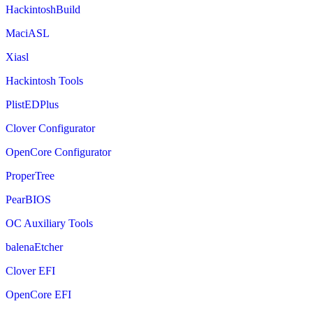
HackintoshBuild
MaciASL
Xiasl
Hackintosh Tools
PlistEDPlus
Clover Configurator
OpenCore Configurator
ProperTree
PearBIOS
OC Auxiliary Tools
balenaEtcher
Clover EFI
OpenCore EFI