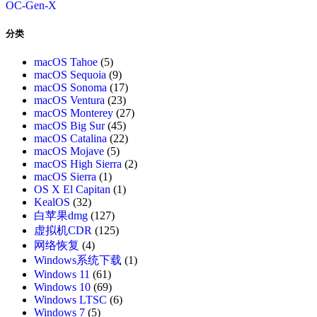
OC-Gen-X
分类
macOS Tahoe
(5)
macOS Sequoia
(9)
macOS Sonoma
(17)
macOS Ventura
(23)
macOS Monterey
(27)
macOS Big Sur
(45)
macOS Catalina
(22)
macOS Mojave
(5)
macOS High Sierra
(2)
macOS Sierra
(1)
OS X El Capitan
(1)
KealOS
(32)
白苹果dmg
(127)
虚拟机CDR
(125)
网络恢复
(4)
Windows系统下载
(1)
Windows 11
(61)
Windows 10
(69)
Windows LTSC
(6)
Windows 7
(5)