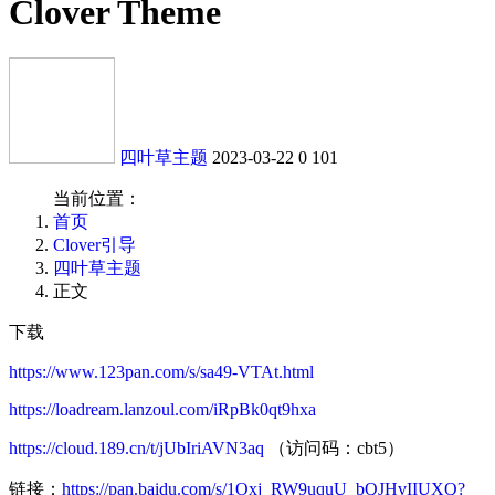
Clover Theme
四叶草主题
2023-03-22
0
101
当前位置：
首页
Clover引导
四叶草主题
正文
下载
https://www.123pan.com/s/sa49-VTAt.html
https://loadream.lanzoul.com/iRpBk0qt9hxa
https://cloud.189.cn/t/jUbIriAVN3aq
（访问码：cbt5）
链接：
https://pan.baidu.com/s/1Oxj_RW9uquU_bQJHvIIUXQ?