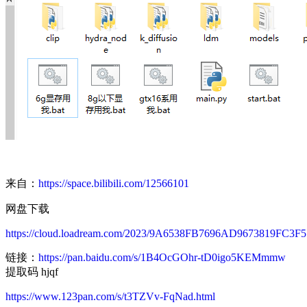
来自：
https://space.bilibili.com/12566101
网盘下载
https://cloud.loadream.com/2023/9A6538FB7696AD9673819FC3F
链接：
https://pan.baidu.com/s/1B4OcGOhr-tD0igo5KEMmmw
提取码 hjqf
https://www.123pan.com/s/t3TZVv-FqNad.html