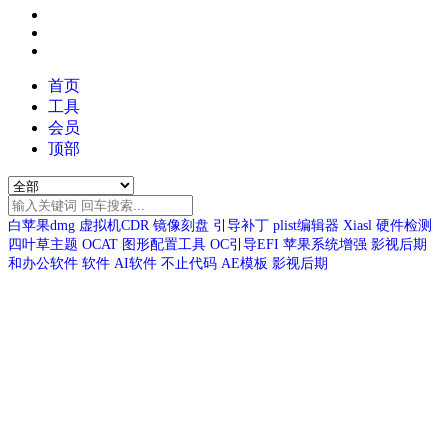
首页
工具
会员
顶部
白苹果dmg
虚拟机CDR
镜像刻盘
引导补丁
plist编辑器
Xiasl
硬件检测
四叶草主题
OCAT
图形配置工具
OC引导EFI
苹果系统增强
影视后期
和办公软件
软件
AI软件
不止代码
AE模板
影视后期