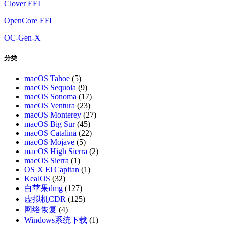
Clover EFI
OpenCore EFI
OC-Gen-X
分类
macOS Tahoe
(5)
macOS Sequoia
(9)
macOS Sonoma
(17)
macOS Ventura
(23)
macOS Monterey
(27)
macOS Big Sur
(45)
macOS Catalina
(22)
macOS Mojave
(5)
macOS High Sierra
(2)
macOS Sierra
(1)
OS X El Capitan
(1)
KealOS
(32)
白苹果dmg
(127)
虚拟机CDR
(125)
网络恢复
(4)
Windows系统下载
(1)