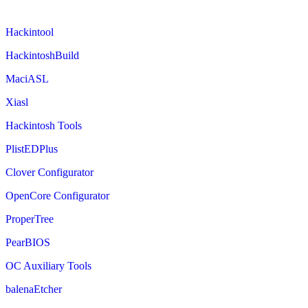
Hackintool
HackintoshBuild
MaciASL
Xiasl
Hackintosh Tools
PlistEDPlus
Clover Configurator
OpenCore Configurator
ProperTree
PearBIOS
OC Auxiliary Tools
balenaEtcher