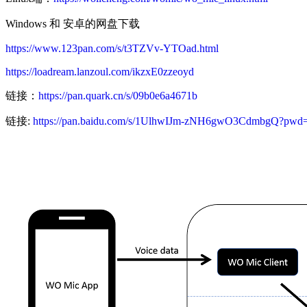
Windows 和 安卓的网盘下载
https://www.123pan.com/s/t3TZVv-YTOad.html
https://loadream.lanzoul.com/ikzxE0zzeoyd
链接：
https://pan.quark.cn/s/09b0e6a4671b
链接:
https://pan.baidu.com/s/1UlhwIJm-zNH6gwO3CdmbgQ?pwd