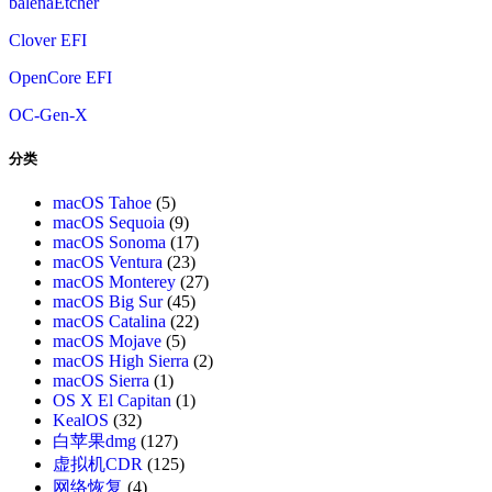
balenaEtcher
Clover EFI
OpenCore EFI
OC-Gen-X
分类
macOS Tahoe
(5)
macOS Sequoia
(9)
macOS Sonoma
(17)
macOS Ventura
(23)
macOS Monterey
(27)
macOS Big Sur
(45)
macOS Catalina
(22)
macOS Mojave
(5)
macOS High Sierra
(2)
macOS Sierra
(1)
OS X El Capitan
(1)
KealOS
(32)
白苹果dmg
(127)
虚拟机CDR
(125)
网络恢复
(4)