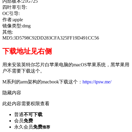
内部板本:21G725
四叶草引导:
OC引导:
作者:apple
镜像类型:dmg
其他:
MD5:3D5798C92DD283CFA325FF19D491CC56
下载地址见右侧
用来安装英特尔芯片白苹果电脑的macOS苹果系统，黑苹果用
户不需要下载这个。
M系列的arm架构的macbook下载这个：
https://ipsw.me/
隐藏内容
此处内容需要权限查看
普通
不可下载
会员
免费
永久会员
免费
推荐