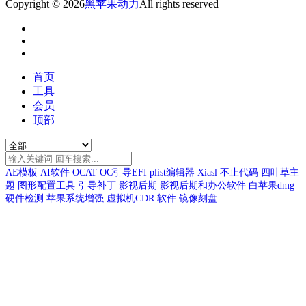
Copyright © 2026
黑苹果动力
All rights reserved
首页
工具
会员
顶部
AE模板
AI软件
OCAT
OC引导EFI
plist编辑器
Xiasl
不止代码
四叶草主
题
图形配置工具
引导补丁
影视后期
影视后期和办公软件
白苹果dmg
硬件检测
苹果系统增强
虚拟机CDR
软件
镜像刻盘