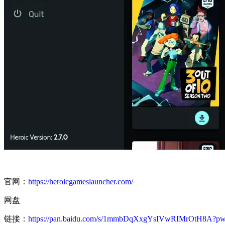
官网：
https://heroicgameslauncher.com/
网盘
链接：
https://pan.baidu.com/s/1mmbDqXxgYsIVwRIMrOtH8A?pw