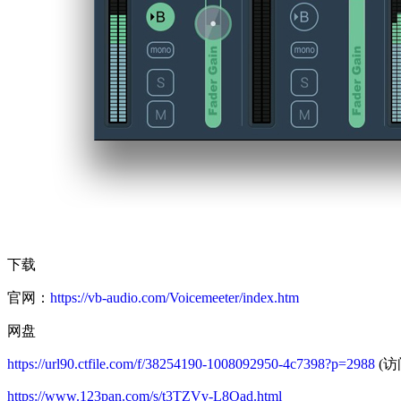
下载
官网：
https://vb-audio.com/Voicemeeter/index.htm
网盘
https://url90.ctfile.com/f/38254190-1008092950-4c7398?p=2988
(访
https://www.123pan.com/s/t3TZVv-L8Oad.html