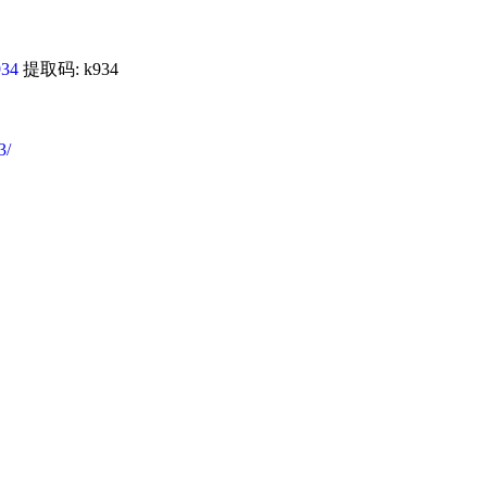
934
提取码: k934
3/