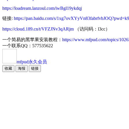
https://loadream.lanzoul.com/iwBgl19ykdqj
链接:
https://pan.baidu.com/s/1xg7ovXYyVn83fabrfvbJOQ?pwd=k
https://cloud.189.cn/t/VFZJNv3qARjm
（访问码：l3cc）
一个简易的黑苹果安装教程：
https://www.mfpud.com/topics/1026
一个联系QQ：577535622
mfpud
永久会员
收藏
海报
链接