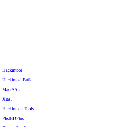
Hackintool
HackintoshBuild
MaciASL
Xiasl
Hackintosh Tools
PlistEDPlus