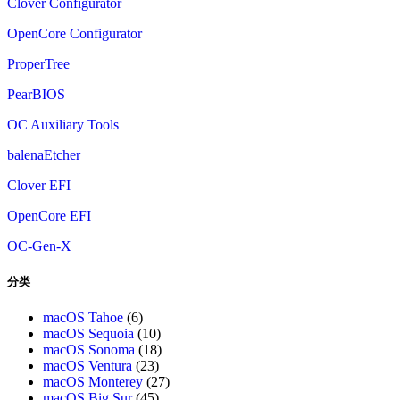
Clover Configurator
OpenCore Configurator
ProperTree
PearBIOS
OC Auxiliary Tools
balenaEtcher
Clover EFI
OpenCore EFI
OC-Gen-X
分类
macOS Tahoe
(6)
macOS Sequoia
(10)
macOS Sonoma
(18)
macOS Ventura
(23)
macOS Monterey
(27)
macOS Big Sur
(45)