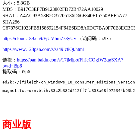
大小：5.8GB
MD5：B917C3EF7B9123802FD72B472AA10029
SHA1：A4AC93A58B2C37705186D66F840F15750BEF5A77
SHA256：
C67876C1023FB5158692154F64E6BD8A0DC7BA0F70E8ECBC9
https://cloud.189.cn/t/FjUVbm773yUv
（访问码：i2lx）
https://www.123pan.com/s/sa49-c8Qt.html
链接：
https://pan.baidu.com/s/17jMjpofFhJeCOgIW2qgSXA?
pwd=i5p6
提取码：i5p6
商业版