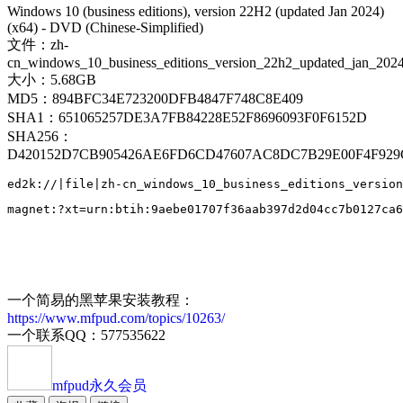
Windows 10 (business editions), version 22H2 (updated Jan 2024)
(x64) - DVD (Chinese-Simplified)
文件：zh-
cn_windows_10_business_editions_version_22h2_updated_jan_202
大小：5.68GB
MD5：894BFC34E723200DFB4847F748C8E409
SHA1：651065257DE3A7FB84228E52F8696093F0F6152D
SHA256：
D420152D7CB905426AE6FD6CD47607AC8DC7B29E00F4F929
一个简易的黑苹果安装教程：
https://www.mfpud.com/topics/10263/
一个联系QQ：577535622
mfpud
永久会员