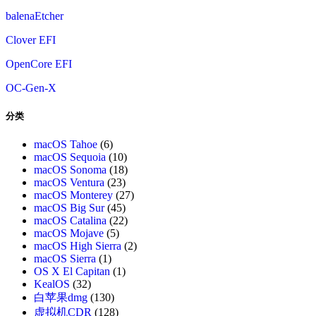
balenaEtcher
Clover EFI
OpenCore EFI
OC-Gen-X
分类
macOS Tahoe
(6)
macOS Sequoia
(10)
macOS Sonoma
(18)
macOS Ventura
(23)
macOS Monterey
(27)
macOS Big Sur
(45)
macOS Catalina
(22)
macOS Mojave
(5)
macOS High Sierra
(2)
macOS Sierra
(1)
OS X El Capitan
(1)
KealOS
(32)
白苹果dmg
(130)
虚拟机CDR
(128)