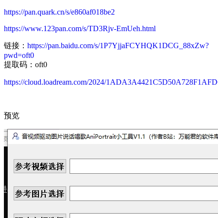
https://pan.quark.cn/s/e860af018be2
https://www.123pan.com/s/TD3Rjv-EmUeh.html
链接：
https://pan.baidu.com/s/1P7YjjaFCYHQK1DCG_88xZw?
pwd=oft0
提取码：oft0
https://cloud.loadream.com/2024/1ADA3A4421C5D50A728F1AF
预览