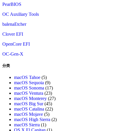
PearBIOS
OC Auxiliary Tools
balenaEtcher
Clover EFI
OpenCore EFI
OC-Gen-X
分类
macOS Tahoe
(5)
macOS Sequoia
(9)
macOS Sonoma
(17)
macOS Ventura
(23)
macOS Monterey
(27)
macOS Big Sur
(45)
macOS Catalina
(22)
macOS Mojave
(5)
macOS High Sierra
(2)
macOS Sierra
(1)
OS X El Capitan
(1)