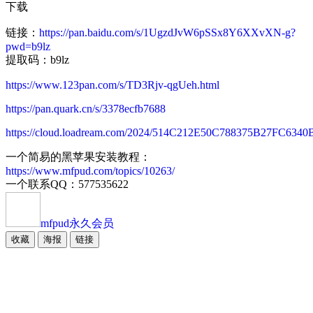
下载
链接：
https://pan.baidu.com/s/1UgzdJvW6pSSx8Y6XXvXN-g?
pwd=b9lz
提取码：b9lz
https://www.123pan.com/s/TD3Rjv-qgUeh.html
https://pan.quark.cn/s/3378ecfb7688
https://cloud.loadream.com/2024/514C212E50C788375B27FC634
一个简易的黑苹果安装教程：
https://www.mfpud.com/topics/10263/
一个联系QQ：577535622
mfpud
永久会员
收藏
海报
链接