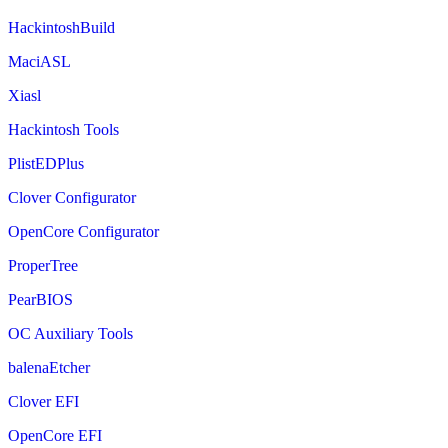
HackintoshBuild
MaciASL
Xiasl
Hackintosh Tools
PlistEDPlus
Clover Configurator
OpenCore Configurator
ProperTree
PearBIOS
OC Auxiliary Tools
balenaEtcher
Clover EFI
OpenCore EFI