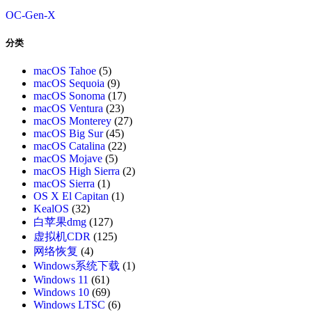
OC-Gen-X
分类
macOS Tahoe
(5)
macOS Sequoia
(9)
macOS Sonoma
(17)
macOS Ventura
(23)
macOS Monterey
(27)
macOS Big Sur
(45)
macOS Catalina
(22)
macOS Mojave
(5)
macOS High Sierra
(2)
macOS Sierra
(1)
OS X El Capitan
(1)
KealOS
(32)
白苹果dmg
(127)
虚拟机CDR
(125)
网络恢复
(4)
Windows系统下载
(1)
Windows 11
(61)
Windows 10
(69)
Windows LTSC
(6)