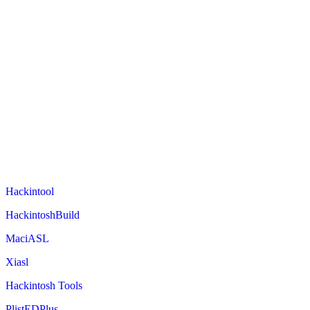
Hackintool
HackintoshBuild
MaciASL
Xiasl
Hackintosh Tools
PlistEDPlus