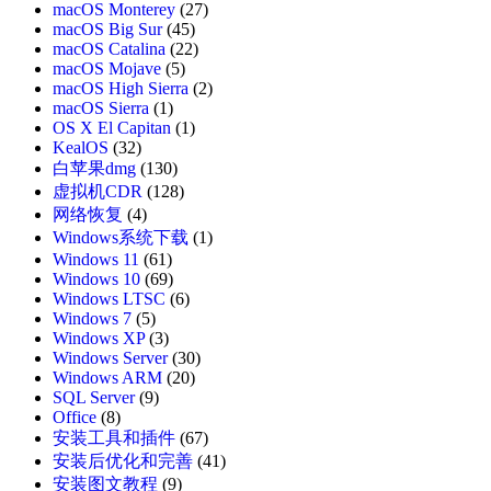
macOS Monterey
(27)
macOS Big Sur
(45)
macOS Catalina
(22)
macOS Mojave
(5)
macOS High Sierra
(2)
macOS Sierra
(1)
OS X El Capitan
(1)
KealOS
(32)
白苹果dmg
(130)
虚拟机CDR
(128)
网络恢复
(4)
Windows系统下载
(1)
Windows 11
(61)
Windows 10
(69)
Windows LTSC
(6)
Windows 7
(5)
Windows XP
(3)
Windows Server
(30)
Windows ARM
(20)
SQL Server
(9)
Office
(8)
安装工具和插件
(67)
安装后优化和完善
(41)
安装图文教程
(9)