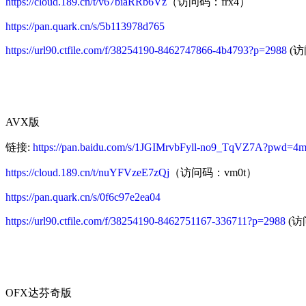
https://cloud.189.cn/t/v67biaRRb6Vz
（访问码：frx4）
https://pan.quark.cn/s/5b113978d765
https://url90.ctfile.com/f/38254190-8462747866-4b4793?p=2988
(访
AVX版
链接:
https://pan.baidu.com/s/1JGIMrvbFyll-no9_TqVZ7A?pwd=4
https://cloud.189.cn/t/nuYFVzeE7zQj
（访问码：vm0t）
https://pan.quark.cn/s/0f6c97e2ea04
https://url90.ctfile.com/f/38254190-8462751167-336711?p=2988
(访问
OFX达芬奇版