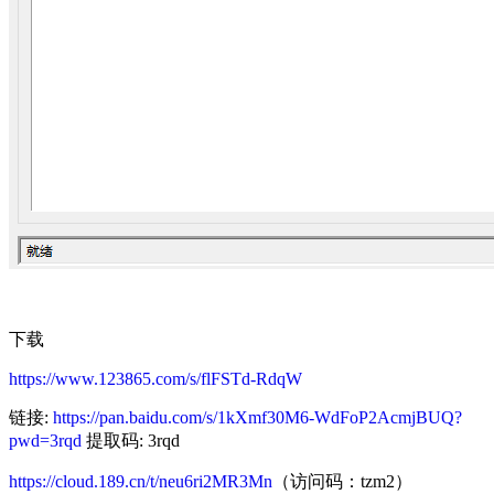
下载
https://www.123865.com/s/flFSTd-RdqW
链接:
https://pan.baidu.com/s/1kXmf30M6-WdFoP2AcmjBUQ?
pwd=3rqd
提取码: 3rqd
https://cloud.189.cn/t/neu6ri2MR3Mn
（访问码：tzm2）