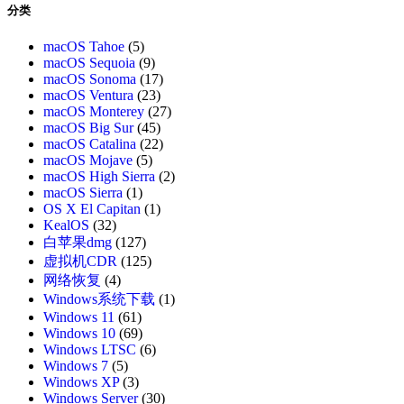
分类
macOS Tahoe
(5)
macOS Sequoia
(9)
macOS Sonoma
(17)
macOS Ventura
(23)
macOS Monterey
(27)
macOS Big Sur
(45)
macOS Catalina
(22)
macOS Mojave
(5)
macOS High Sierra
(2)
macOS Sierra
(1)
OS X El Capitan
(1)
KealOS
(32)
白苹果dmg
(127)
虚拟机CDR
(125)
网络恢复
(4)
Windows系统下载
(1)
Windows 11
(61)
Windows 10
(69)
Windows LTSC
(6)
Windows 7
(5)
Windows XP
(3)
Windows Server
(30)