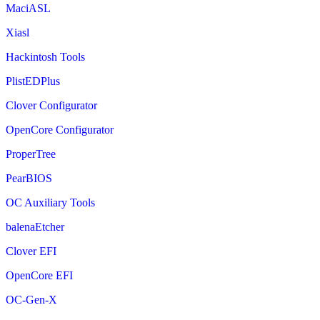
MaciASL
Xiasl
Hackintosh Tools
PlistEDPlus
Clover Configurator
OpenCore Configurator
ProperTree
PearBIOS
OC Auxiliary Tools
balenaEtcher
Clover EFI
OpenCore EFI
OC-Gen-X