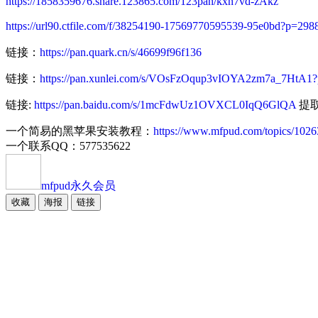
https://1858359676.share.123865.com/123pan/kxn7vd-zAkz
https://url90.ctfile.com/f/38254190-17569770595539-95e0bd?p=298
链接：
https://pan.quark.cn/s/46699f96f136
链接：
https://pan.xunlei.com/s/VOsFzOqup3vIOYA2zm7a_7HtA1
链接:
https://pan.baidu.com/s/1mcFdwUz1OVXCL0IqQ6GlQA
提取码
一个简易的黑苹果安装教程：
https://www.mfpud.com/topics/1026
一个联系QQ：577535622
mfpud
永久会员
收藏
海报
链接