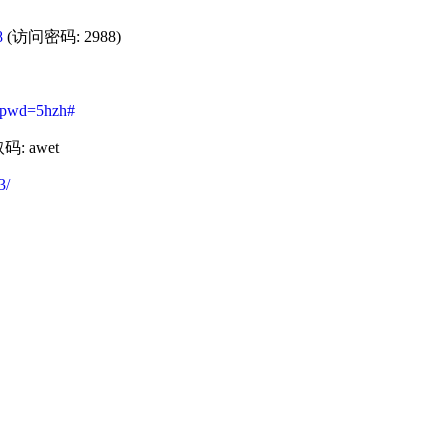
8
(访问密码: 2988)
?pwd=5hzh#
: awet
3/