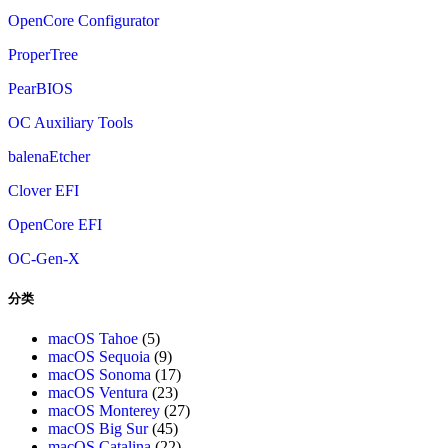
OpenCore Configurator
ProperTree
PearBIOS
OC Auxiliary Tools
balenaEtcher
Clover EFI
OpenCore EFI
OC-Gen-X
分类
macOS Tahoe
(5)
macOS Sequoia
(9)
macOS Sonoma
(17)
macOS Ventura
(23)
macOS Monterey
(27)
macOS Big Sur
(45)
macOS Catalina
(22)