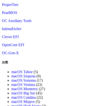
ProperTree
PearBIOS
OC Auxiliary Tools
balenaEtcher
Clover EFI
OpenCore EFI
OC-Gen-X
分类
macOS Tahoe
(5)
macOS Sequoia
(9)
macOS Sonoma
(17)
macOS Ventura
(23)
macOS Monterey
(27)
macOS Big Sur
(45)
macOS Catalina
(22)
macOS Mojave
(5)
macOS High Sierra
(2)