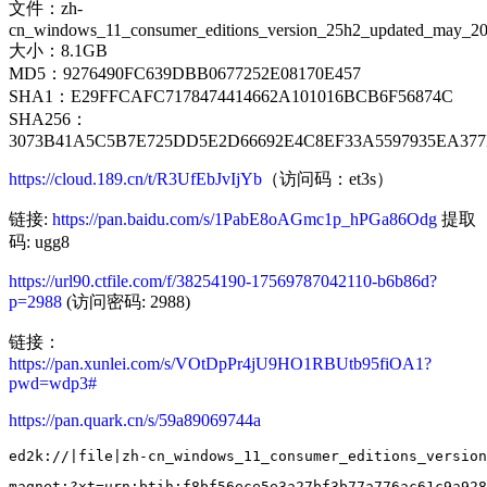
文件：zh-
cn_windows_11_consumer_editions_version_25h2_updated_may_20
大小：8.1GB
MD5：9276490FC639DBB0677252E08170E457
SHA1：E29FFCAFC7178474414662A101016BCB6F56874C
SHA256：
3073B41A5C5B7E725DD5E2D66692E4C8EF33A5597935EA377
https://cloud.189.cn/t/R3UfEbJvIjYb
（访问码：et3s）
链接:
https://pan.baidu.com/s/1PabE8oAGmc1p_hPGa86Odg
提取
码: ugg8
https://url90.ctfile.com/f/38254190-17569787042110-b6b86d?
p=2988
(访问密码: 2988)
链接：
https://pan.xunlei.com/s/VOtDpPr4jU9HO1RBUtb95fiOA1?
pwd=wdp3#
https://pan.quark.cn/s/59a89069744a