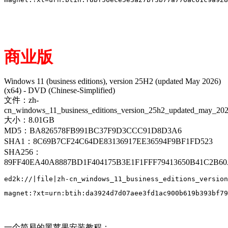
商业版
Windows 11 (business editions), version 25H2 (updated May 2026)
(x64) - DVD (Chinese-Simplified)
文件：zh-
cn_windows_11_business_editions_version_25h2_updated_may_20
大小：8.01GB
MD5：BA826578FB991BC37F9D3CCC91D8D3A6
SHA1：8C69B7CF24C64DE83136917EE36594F9BF1FD523
SHA256：
89FF40EA40A8887BD1F404175B3E1F1FFF79413650B41C2B6
一个简易的黑苹果安装教程：