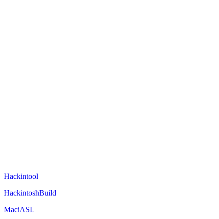
Hackintool
HackintoshBuild
MaciASL