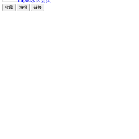
mfpud
永久会员
收藏
海报
链接