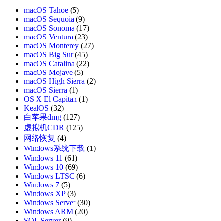
macOS Tahoe
(5)
macOS Sequoia
(9)
macOS Sonoma
(17)
macOS Ventura
(23)
macOS Monterey
(27)
macOS Big Sur
(45)
macOS Catalina
(22)
macOS Mojave
(5)
macOS High Sierra
(2)
macOS Sierra
(1)
OS X El Capitan
(1)
KealOS
(32)
白苹果dmg
(127)
虚拟机CDR
(125)
网络恢复
(4)
Windows系统下载
(1)
Windows 11
(61)
Windows 10
(69)
Windows LTSC
(6)
Windows 7
(5)
Windows XP
(3)
Windows Server
(30)
Windows ARM
(20)
SQL Server
(9)