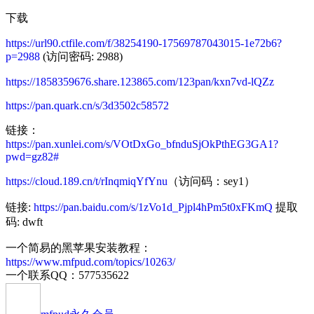
下载
https://url90.ctfile.com/f/38254190-17569787043015-1e72b6?
p=2988
(访问密码: 2988)
https://1858359676.share.123865.com/123pan/kxn7vd-lQZz
https://pan.quark.cn/s/3d3502c58572
链接：
https://pan.xunlei.com/s/VOtDxGo_bfnduSjOkPthEG3GA1?
pwd=gz82#
https://cloud.189.cn/t/rInqmiqYfYnu
（访问码：sey1）
链接:
https://pan.baidu.com/s/1zVo1d_Pjpl4hPm5t0xFKmQ
提取
码: dwft
一个简易的黑苹果安装教程：
https://www.mfpud.com/topics/10263/
一个联系QQ：577535622