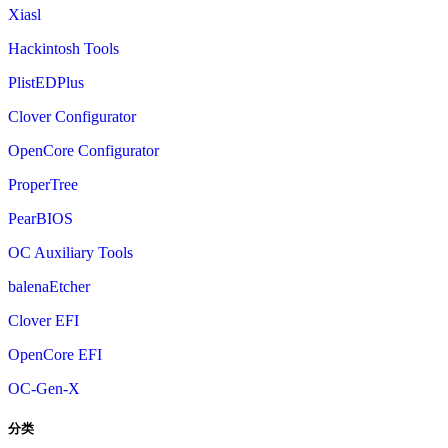
Xiasl
Hackintosh Tools
PlistEDPlus
Clover Configurator
OpenCore Configurator
ProperTree
PearBIOS
OC Auxiliary Tools
balenaEtcher
Clover EFI
OpenCore EFI
OC-Gen-X
分类