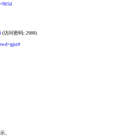
d=9b5d
8
(访问密码: 2988)
pwd=gjsz#
显示。