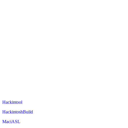
Hackintool
HackintoshBuild
MaciASL