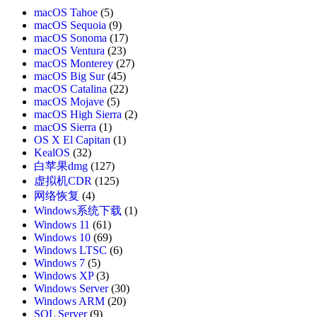
macOS Tahoe
(5)
macOS Sequoia
(9)
macOS Sonoma
(17)
macOS Ventura
(23)
macOS Monterey
(27)
macOS Big Sur
(45)
macOS Catalina
(22)
macOS Mojave
(5)
macOS High Sierra
(2)
macOS Sierra
(1)
OS X El Capitan
(1)
KealOS
(32)
白苹果dmg
(127)
虚拟机CDR
(125)
网络恢复
(4)
Windows系统下载
(1)
Windows 11
(61)
Windows 10
(69)
Windows LTSC
(6)
Windows 7
(5)
Windows XP
(3)
Windows Server
(30)
Windows ARM
(20)
SQL Server
(9)