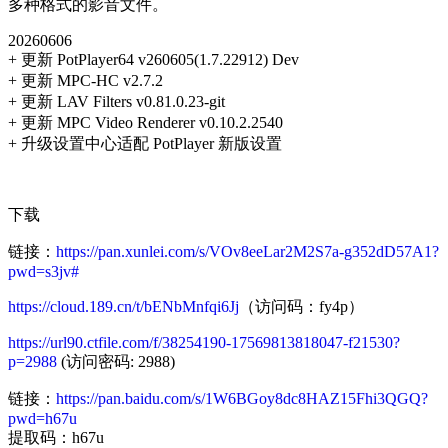
多种格式的影音文件。
20260606
+ 更新 PotPlayer64 v260605(1.7.22912) Dev
+ 更新 MPC-HC v2.7.2
+ 更新 LAV Filters v0.81.0.23-git
+ 更新 MPC Video Renderer v0.10.2.2540
+ 升级设置中心适配 PotPlayer 新版设置
下载
链接：
https://pan.xunlei.com/s/VOv8eeLar2M2S7a-g352dD57A1?
pwd=s3jv#
https://cloud.189.cn/t/bENbMnfqi6Jj
（访问码：fy4p）
https://url90.ctfile.com/f/38254190-17569813818047-f21530?
p=2988
(访问密码: 2988)
链接：
https://pan.baidu.com/s/1W6BGoy8dc8HAZ15Fhi3QGQ?
pwd=h67u
提取码：h67u