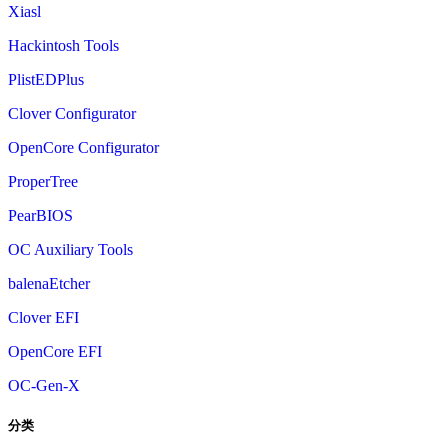
Xiasl
Hackintosh Tools
PlistEDPlus
Clover Configurator
OpenCore Configurator
ProperTree
PearBIOS
OC Auxiliary Tools
balenaEtcher
Clover EFI
OpenCore EFI
OC-Gen-X
分类