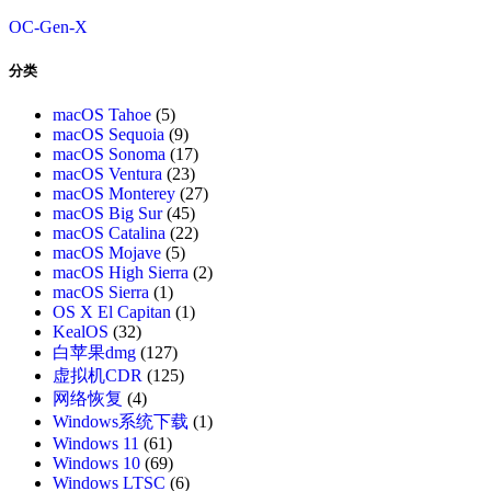
OC-Gen-X
分类
macOS Tahoe
(5)
macOS Sequoia
(9)
macOS Sonoma
(17)
macOS Ventura
(23)
macOS Monterey
(27)
macOS Big Sur
(45)
macOS Catalina
(22)
macOS Mojave
(5)
macOS High Sierra
(2)
macOS Sierra
(1)
OS X El Capitan
(1)
KealOS
(32)
白苹果dmg
(127)
虚拟机CDR
(125)
网络恢复
(4)
Windows系统下载
(1)
Windows 11
(61)
Windows 10
(69)
Windows LTSC
(6)