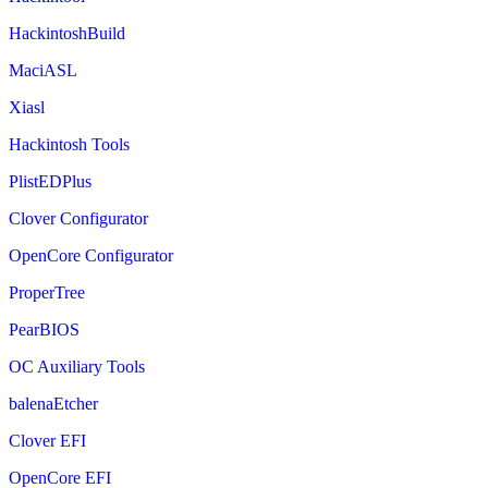
HackintoshBuild
MaciASL
Xiasl
Hackintosh Tools
PlistEDPlus
Clover Configurator
OpenCore Configurator
ProperTree
PearBIOS
OC Auxiliary Tools
balenaEtcher
Clover EFI
OpenCore EFI