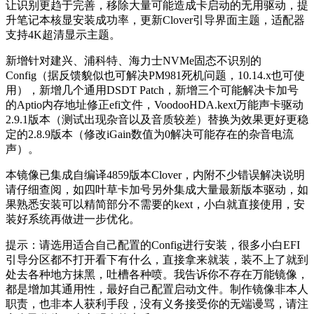
让识别更趋于完善，移除大量可能造成卡启动的无用驱动，提
升笔记本核显安装成功率，更新Clover引导界面主题，适配器
支持4K超清显示主题。
新增针对建兴、浦科特、海力士NVMe固态不识别的
Config（据反馈貌似也可解决PM981死机问题，10.14.x也可使
用），新增几个通用DSDT Patch，新增三个可能解决卡加号
的Aptio内存地址修正efi文件，VoodooHDA.kext万能声卡驱动
2.9.1版本（测试出现杂音以及音质较差）替换为效果更好更稳
定的2.8.9版本（修改iGain数值为0解决可能存在的杂音电流
声）。
本镜像已集成自编译4859版本Clover，内附不少错误解决说明
请仔细查阅，如四叶草卡加号另外集成大量最新版本驱动，如
果熟悉安装可以精简部分不需要的kext，小白就直接使用，安
装好系统再做进一步优化。
提示：请选用适合自己配置的Config进行安装，很多小白EFI
引导分区都不打开看下有什么，直接拿来就装，装不上了就到
处去各种地方抹黑，吐槽各种喷。我告诉你不存在万能镜像，
都是增加其通用性，最好自己配置启动文件。制作镜像非本人
职责，也非本人获利手段，没有义务接受你的无端谩骂，请注