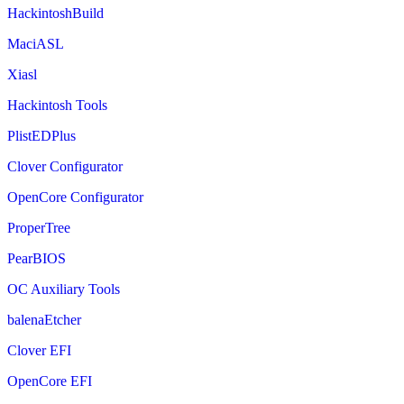
HackintoshBuild
MaciASL
Xiasl
Hackintosh Tools
PlistEDPlus
Clover Configurator
OpenCore Configurator
ProperTree
PearBIOS
OC Auxiliary Tools
balenaEtcher
Clover EFI
OpenCore EFI