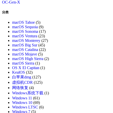
OC-Gen-X
分类
macOS Tahoe
(5)
macOS Sequoia
(9)
macOS Sonoma
(17)
macOS Ventura
(23)
macOS Monterey
(27)
macOS Big Sur
(45)
macOS Catalina
(22)
macOS Mojave
(5)
macOS High Sierra
(2)
macOS Sierra
(1)
OS X El Capitan
(1)
KealOS
(32)
白苹果dmg
(127)
虚拟机CDR
(125)
网络恢复
(4)
Windows系统下载
(1)
Windows 11
(61)
Windows 10
(69)
Windows LTSC
(6)
Windows 7
(5)