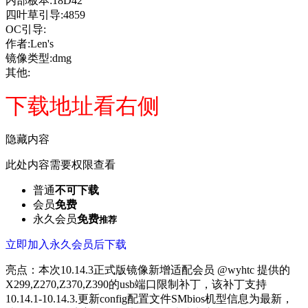
内部板本:18D42
四叶草引导:4859
OC引导:
作者:Len's
镜像类型:dmg
其他:
下载地址看右侧
隐藏内容
此处内容需要权限查看
普通
不可下载
会员
免费
永久会员
免费
推荐
立即加入永久会员后下载
亮点：本次10.14.3正式版镜像新增适配会员 @wyhtc 提供的
X299,Z270,Z370,Z390的usb端口限制补丁，该补丁支持
10.14.1-10.14.3.更新config配置文件SMbios机型信息为最新，