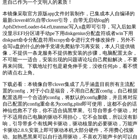
意自己作为一个文明人的素质！
本镜像采取官方原版app文件封装制作，已集成本人自编译的
最新clover4859,自带clover引导，自带无启动log的
ApfsDriverLoader-64.efi,tranmac写入u盘即可引导，写入后如果
没显示EFI分区请手动pe下用diskgenius分配盘符或者win下用
diskpart命令分配盘符用xcopy命令进行文件修改操作，另外不
会写u盘的什么的伸手党请先爬贴学习再安装，本人只提供镜
像，不提供一条龙服务不提供教安装的步骤，电脑配置太杂，
不可能一一适合，安装出现的问题请论坛自己爬贴解决，不要
再来问我。下载地址打包是避免伸手党，没收任何pb，看不惯
的请点右上角。
下载必看：本镜像自带clover集成了几乎涵盖目前所有主流配
置的config，对于小白是福音，不用自己配置config，自己根据
配置选用一个合适的config，将默认的config删除，并且将对应
自己配置的config重命名为config,plist即可使用，这都不会的话
神仙也救不了你，你不适合搞黑苹果。引导自带多个驱动，对
于不适用自己电脑的驱动不用担心，它不会加载，所以没有影
响，引导带多个有线网卡驱动，驱动核显的必要驱动，万能声
卡驱动2.8.9,安装上即可驱动本机大部分硬件，不用费心找驱
动。如熟悉黑果可以自行选用驱动，不喜欢万能声卡的可以自