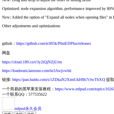
Optimized: node expansion algorithm, performance improved by 80%
New: Added the option of "Expand all nodes when opening files" in 
Other adjustments and optimizations
github：
https://github.com/ic005k/PlistEDPlus/releases
网盘
https://cloud.189.cn/t/3y2iQjNZjUrm
https://loadream.lanzouo.com/in3Awjvwhti
链接:
https://pan.baidu.com/s/1ZDkaN2XimUkH8h7r3wTbXQ
提取码
一个简易的黑苹果安装教程：
https://www.mfpud.com/topics/1026
一个联系QQ：577535622
mfpud
永久会员