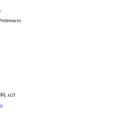
.
Preferences
: xt2f
3/