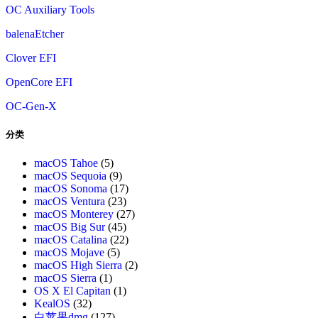
OC Auxiliary Tools
balenaEtcher
Clover EFI
OpenCore EFI
OC-Gen-X
分类
macOS Tahoe
(5)
macOS Sequoia
(9)
macOS Sonoma
(17)
macOS Ventura
(23)
macOS Monterey
(27)
macOS Big Sur
(45)
macOS Catalina
(22)
macOS Mojave
(5)
macOS High Sierra
(2)
macOS Sierra
(1)
OS X El Capitan
(1)
KealOS
(32)
白苹果dmg
(127)