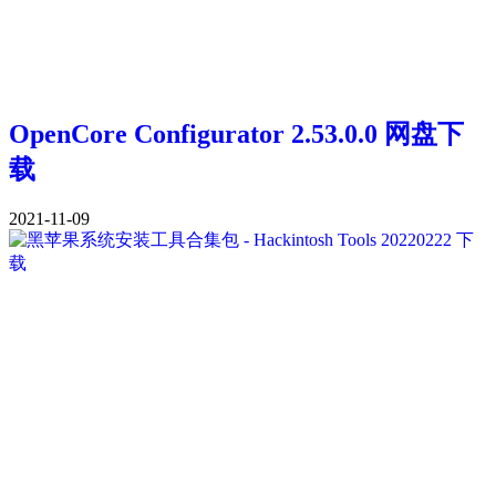
OpenCore Configurator 2.53.0.0 网盘下
载
2021-11-09