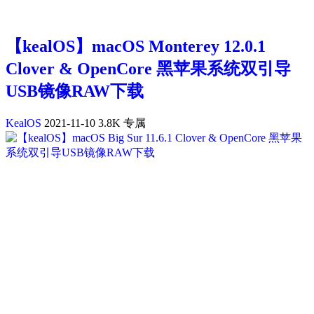
【kealOS】macOS Monterey 12.0.1
Clover & OpenCore 黑苹果系统双引导
USB镜像RAW下载
KealOS
2021-11-10
3.8K
专属