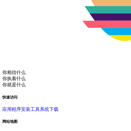
你相信什么
你执着什么
你就是什么
快速访问
应用程序
安装工具
系统下载
网站地图