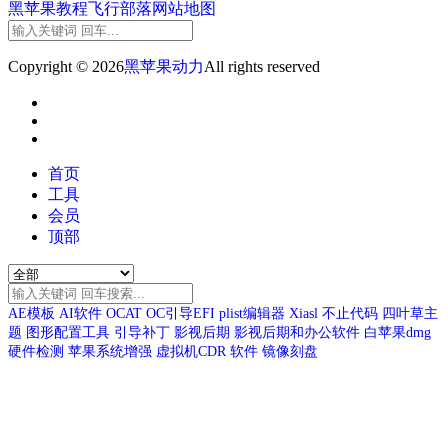
黑苹果教程
飞行部落
网站地图
Copyright © 2026
黑苹果动力
All rights reserved
首页
工具
会员
顶部
AE模板
AI软件
OCAT
OC引导EFI
plist编辑器
Xiasl
不止代码
四叶草主
题
图形配置工具
引导补丁
影视后期
影视后期和办公软件
白苹果dmg
硬件检测
苹果系统增强
虚拟机CDR
软件
镜像刻盘