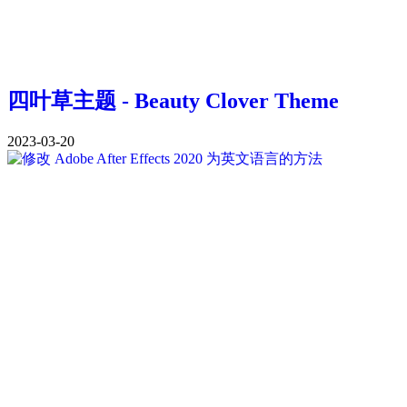
四叶草主题 - Beauty Clover Theme
2023-03-20