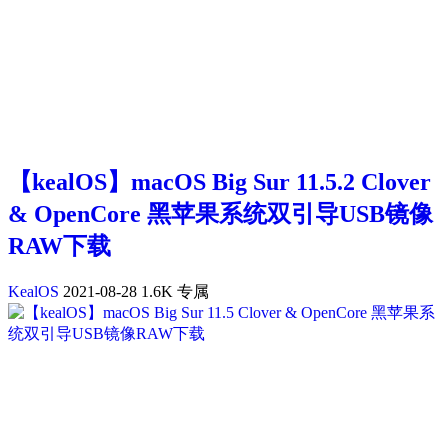
【kealOS】macOS Big Sur 11.5.2 Clover
& OpenCore 黑苹果系统双引导USB镜像
RAW下载
KealOS
2021-08-28
1.6K
专属