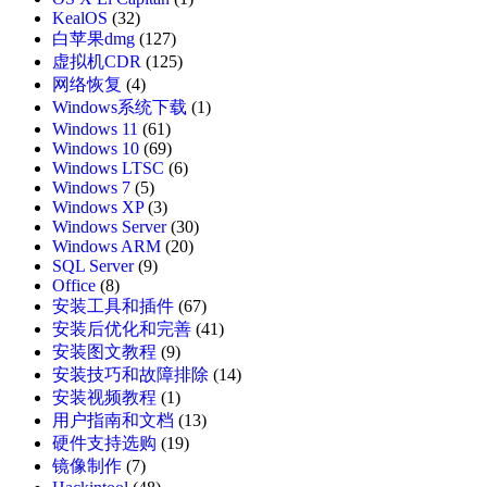
KealOS
(32)
白苹果dmg
(127)
虚拟机CDR
(125)
网络恢复
(4)
Windows系统下载
(1)
Windows 11
(61)
Windows 10
(69)
Windows LTSC
(6)
Windows 7
(5)
Windows XP
(3)
Windows Server
(30)
Windows ARM
(20)
SQL Server
(9)
Office
(8)
安装工具和插件
(67)
安装后优化和完善
(41)
安装图文教程
(9)
安装技巧和故障排除
(14)
安装视频教程
(1)
用户指南和文档
(13)
硬件支持选购
(19)
镜像制作
(7)